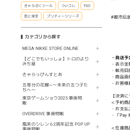
きゃらぷくシール
ついコレ
FGO
恋と深空
プリティーシリーズ
#都市伝
カテゴリから探す
MEGA NIKKE STORE ONLINE
・発送予
【どこでもいっしょ】トロのより
みち屋
・表示金
・転売目
きゃらっぴんすとあ
・商品画
・お客様
五等分の花嫁∽〜未来の五つ子た
ちへ〜
【決済に
東京ゲームショウ2025 事後物
＜予約商
販
・お支払
OVERDRIVE 事後物販
・「Pa
風来のシレン６2周年記念 POP UP
＜在庫商
事後物販