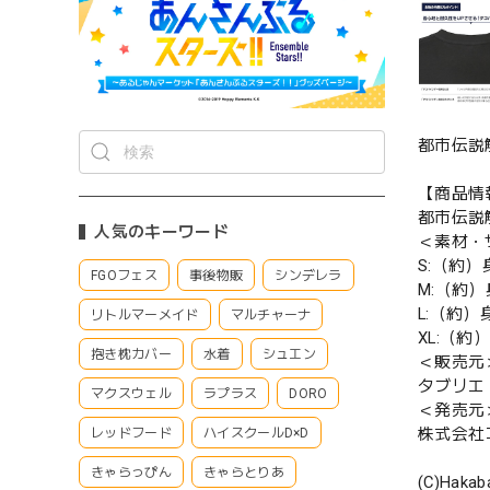
都市伝説解
【商品情
都市伝説解体
人気のキーワード
＜素材・
S:（約）身
FGOフェス
事後物販
シンデレラ
M:（約）身
L:（約）身
リトルマーメイド
マルチャーナ
XL:（約）
抱き枕カバー
水着
シュエン
＜販売元
タブリエ
マクスウェル
ラプラス
DORO
＜発売元
株式会社
レッドフード
ハイスクールD×D
きゃらっぴん
きゃらとりあ
(C)Hakab