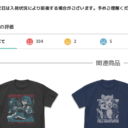
定日は入荷状況により前後する場合がございます。予めご理解く
の評価
べて
334
2
5
関連商品