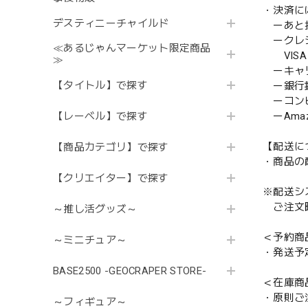
・決済に
デスティニーチャイルド
ーあと払い
ークレ
≪あるじゃんマーケット限定商品
VISA／
≫
ーキャ
【タイトル】で探す
ー銀行
ーコンビニ
ーAmazo
【レーベル】で探す
【配送に
【商品カテゴリ】で探す
・商品の
【クリエイター】で探す
※配送シ
ご注文時
～推し活グッズ～
＜予約商
～ミニチュア～
・発送予
BASE2500 -GEOCRAPER STORE-
＜在庫商
・原則ご
～フィギュア～