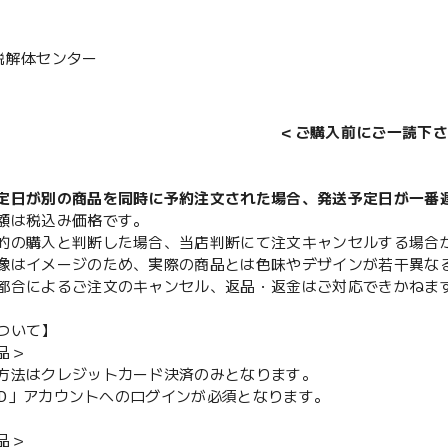
説解体センター
＜ご購入前にご一読下さ
定日が別の商品を同時に予約注文された場合、発送予定日が一番
額は税込み価格です。
的の購入と判断した場合、当店判断にて注文キャンセルする場合
像はイメージのため、実際の商品とは色味やデザインが若干異な
都合によるご注文のキャンセル、返品・返金はご対応できかねま
ついて】
品＞
方法はクレジットカード決済のみとなります。
y ID」アカウントへのログインが必須となります。
品＞