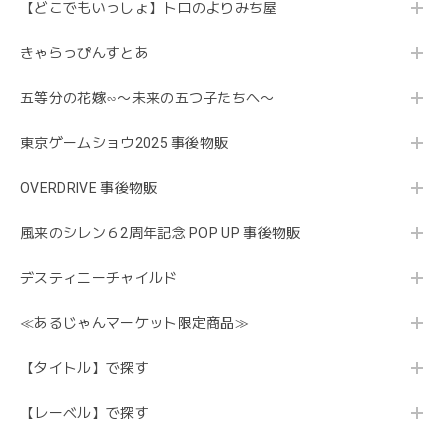
【どこでもいっしょ】トロのよりみち屋
きゃらっぴんすとあ
五等分の花嫁∽〜未来の五つ子たちへ〜
東京ゲームショウ2025 事後物販
OVERDRIVE 事後物販
風来のシレン６2周年記念 POP UP 事後物販
デスティニーチャイルド
≪あるじゃんマーケット限定商品≫
【タイトル】で探す
【レーベル】で探す