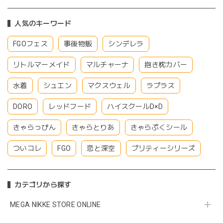
人気のキーワード
FGOフェス
事後物販
シンデレラ
リトルマーメイド
マルチャーナ
抱き枕カバー
水着
シュエン
マクスウェル
ラプラス
DORO
レッドフード
ハイスクールD×D
きゃらっぴん
きゃらとりあ
きゃらぷくシール
ついコレ
FGO
恋と深空
プリティーシリーズ
カテゴリから探す
MEGA NIKKE STORE ONLINE