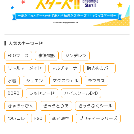
人気のキーワード
FGOフェス
事後物販
シンデレラ
リトルマーメイド
マルチャーナ
抱き枕カバー
水着
シュエン
マクスウェル
ラプラス
DORO
レッドフード
ハイスクールD×D
きゃらっぴん
きゃらとりあ
きゃらぷくシール
ついコレ
FGO
恋と深空
プリティーシリーズ