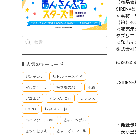
【商品情
SIREN
＜素材・
（約）40×
＜販売元
タブリエ
＜発売元
株式会社
(C)2023 S
人気のキーワード
シンデレラ
リトルマーメイド
#SIRE
マルチャーナ
抱き枕カバー
水着
シュエン
マクスウェル
ラプラス
DORO
レッドフード
ハイスクールD×D
きゃらっぴん
・発送予
・表示金
きゃらとりあ
きゃらぷくシール