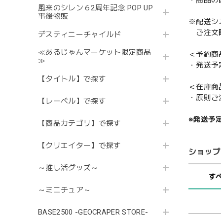
風来のシレン６2周年記念 POP UP
事後物販
※配送シ
ご注文時
デスティニーチャイルド
≪あるじゃんマーケット限定商品
＜予約商
≫
・発送予
【タイトル】で探す
＜在庫商
・原則ご
【レーベル】で探す
※発送予
【商品カテゴリ】で探す
【クリエイター】で探す
ショップ
～推し活グッズ～
す
～ミニチュア～
BASE2500 -GEOCRAPER STORE-