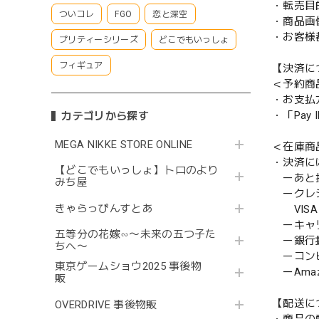
・転売目
ついコレ
FGO
恋と深空
・商品画
・お客様
プリティーシリーズ
どこでもいっしょ
フィギュア
【決済に
＜予約商
・お支払
・「Pa
カテゴリから探す
MEGA NIKKE STORE ONLINE
＜在庫商
・決済に
【どこでもいっしょ】トロのより
ーあと払い
みち屋
ークレ
きゃらっぴんすとあ
VISA／
ーキャ
五等分の花嫁∽〜未来の五つ子た
ー銀行
ちへ〜
ーコンビニ
東京ゲームショウ2025 事後物
ーAmazo
販
【配送に
OVERDRIVE 事後物販
・商品の