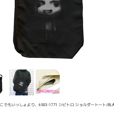
×どこでもいっしょより、6503-1771 シビトロ ショルダートート/BL