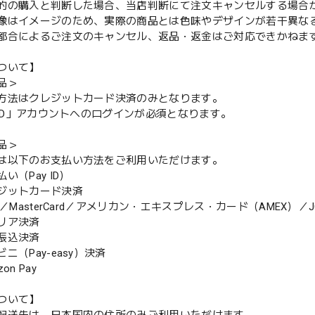
的の購入と判断した場合、当店判断にて注文キャンセルする場合
像はイメージのため、実際の商品とは色味やデザインが若干異な
都合によるご注文のキャンセル、返品・返金はご対応できかねま
ついて】
品＞
方法はクレジットカード決済のみとなります。
y ID」アカウントへのログインが必須となります。
品＞
は以下のお支払い方法をご利用いただけます。
（Pay ID）
ジットカード決済
MasterCard／アメリカン・エキスプレス・カード（AMEX）／J
リア決済
振込決済
（Pay-easy）決済
n Pay
ついて】
配送先は、日本国内の住所のみご利用いただけます。