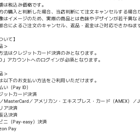
額は税込み価格です。
的の購入と判断した場合、当店判断にて注文キャンセルする場合
像はイメージのため、実際の商品とは色味やデザインが若干異な
都合によるご注文のキャンセル、返品・返金はご対応できかねま
ついて】
品＞
方法はクレジットカード決済のみとなります。
y ID」アカウントへのログインが必須となります。
品＞
は以下のお支払い方法をご利用いただけます。
（Pay ID）
ジットカード決済
MasterCard／アメリカン・エキスプレス・カード（AMEX）／J
リア決済
振込決済
（Pay-easy）決済
n Pay