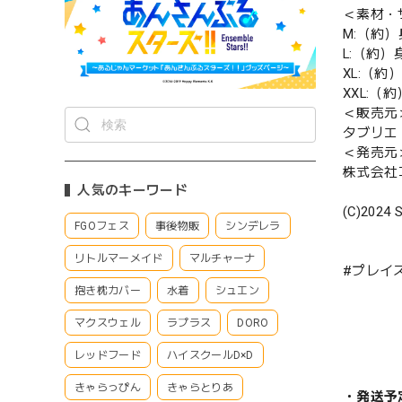
＜素材・
M:（約）身
L:（約）身
XL:（約）
XXL:（約
＜販売元
タブリエ
＜発売元
株式会社
人気のキーワード
(C)2024 S
FGOフェス
事後物販
シンデレラ
リトルマーメイド
マルチャーナ
#プレイ
抱き枕カバー
水着
シュエン
マクスウェル
ラプラス
DORO
レッドフード
ハイスクールD×D
きゃらっぴん
きゃらとりあ
・発送予