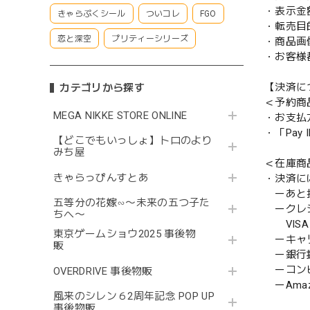
・表示金
きゃらぷくシール
ついコレ
FGO
・転売目
恋と深空
プリティーシリーズ
・商品画
・お客様
【決済に
カテゴリから探す
＜予約商
MEGA NIKKE STORE ONLINE
・お支払
・「Pa
【どこでもいっしょ】トロのより
みち屋
＜在庫商
きゃらっぴんすとあ
・決済に
ーあと払い
五等分の花嫁∽〜未来の五つ子た
ークレ
ちへ〜
VISA／
東京ゲームショウ2025 事後物
ーキャ
販
ー銀行
ーコンビニ
OVERDRIVE 事後物販
ーAmazo
風来のシレン６2周年記念 POP UP
事後物販