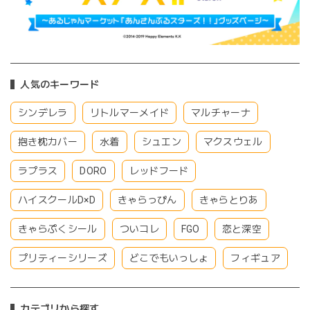
人気のキーワード
シンデレラ
リトルマーメイド
マルチャーナ
抱き枕カバー
水着
シュエン
マクスウェル
ラプラス
DORO
レッドフード
ハイスクールD×D
きゃらっぴん
きゃらとりあ
きゃらぷくシール
ついコレ
FGO
恋と深空
プリティーシリーズ
どこでもいっしょ
フィギュア
カテゴリから探す