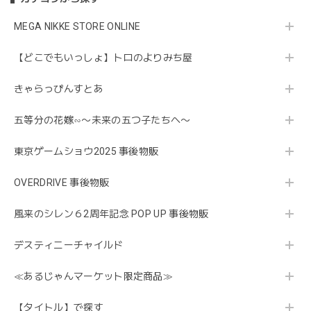
MEGA NIKKE STORE ONLINE
【どこでもいっしょ】トロのよりみち屋
きゃらっぴんすとあ
五等分の花嫁∽〜未来の五つ子たちへ〜
東京ゲームショウ2025 事後物販
OVERDRIVE 事後物販
風来のシレン６2周年記念 POP UP 事後物販
デスティニーチャイルド
≪あるじゃんマーケット限定商品≫
【タイトル】で探す