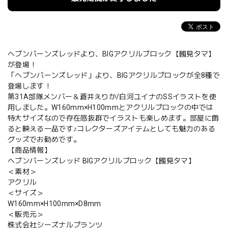
ヘブンバーンズレッドより、BIGアクリルブロック【國見タマ】
が登場！
「ヘブンバーンズレッド」より、BIGアクリルブロックが全8種で
登場します！
第31A部隊メンバー＆蒼井えりか/白河ユイナのSSイラストを使
用しました。W160mm×H100mmとアクリルブロックの中では
特大サイズなので存在感抜群でイラストも楽しめます。部屋に飾
ると映える一品です♪コレクターズアイテムとしても魅力のある
グッズでお勧めです。
【商品情報】
ヘブンバーンズレッド BIGアクリルブロック【國見タマ】
＜素材＞
アクリル
＜サイズ＞
W160mm×H100mm×D8mm
＜販売元＞
株式会社シーズナルプランツ