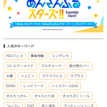
人気のキーワード
FGOフェス
事後物販
シンデレラ
リトルマーメイド
マルチャーナ
抱き枕カバー
水着
シュエン
マクスウェル
ラプラス
DORO
レッドフード
ハイスクールD×D
きゃらっぴん
きゃらとりあ
きゃらぷくシール
ついコレ
FGO
恋と深空
プリティーシリーズ