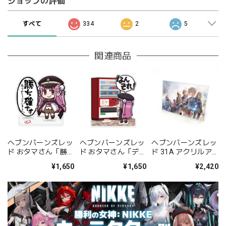
ショップの評価
すべて
334
2
5
関連商品
ヘブンバーンズレッ
ヘブンバーンズレッ
ヘブンバーンズレッ
ド おタマさん「勝ち
ド おタマさん「ディ
ド 31A アクリルア
確です。ありがとう
スイズ自販機」 セリ
ートスタンド
¥1,650
¥1,650
¥2,420
ございました。」 セ
フアクリルスタンド
リフアクリルスタン
ド