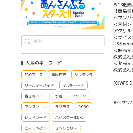
※13個
【商品情
ヘブンバ
＜素材＞
アクリル
＜サイズ
H55mm×
＜販売元
株式会社
人気のキーワード
＜発売元
株式会社
FGOフェス
事後物販
シンデレラ
(C)WFS D
リトルマーメイド
マルチャーナ
抱き枕カバー
水着
シュエン
#ヘブン
マクスウェル
ラプラス
DORO
レッドフード
ハイスクールD×D
きゃらっぴん
きゃらとりあ