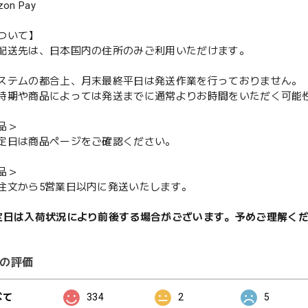
n Pay
ついて】
配送先は、日本国内の住所のみご利用いただけます。
ステムの都合上、月末最終平日は発送作業を行っておりません。
期や商品によっては発送までに通常よりお時間をいただく可能
品＞
定日は商品ページをご確認ください。
品＞
注文から5営業日以内に発送いたします。
定日は入荷状況により前後する場合がございます。予めご理解く
の評価
べて
334
2
5