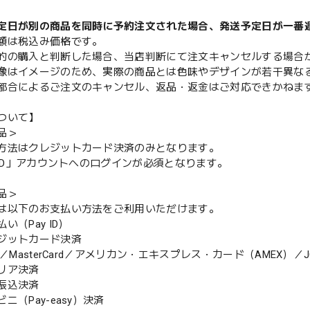
定日が別の商品を同時に予約注文された場合、発送予定日が一番
額は税込み価格です。
的の購入と判断した場合、当店判断にて注文キャンセルする場合
像はイメージのため、実際の商品とは色味やデザインが若干異な
都合によるご注文のキャンセル、返品・返金はご対応できかねま
ついて】
品＞
方法はクレジットカード決済のみとなります。
y ID」アカウントへのログインが必須となります。
品＞
は以下のお支払い方法をご利用いただけます。
（Pay ID）
ジットカード決済
MasterCard／アメリカン・エキスプレス・カード（AMEX）／J
リア決済
振込決済
（Pay-easy）決済