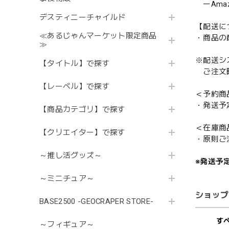
ーAmazo
デスティニーチャイルド
【配送に
≪あるじゃんマーケット限定商品
・商品の
≫
※配送シ
【タイトル】で探す
ご注文時
【レーベル】で探す
＜予約商
・発送予
【商品カテゴリ】で探す
＜在庫商
【クリエイター】で探す
・原則ご
～推し活グッズ～
※発送予
～ミニチュア～
ショップ
BASE2500 -GEOCRAPER STORE-
す
～フィギュア～