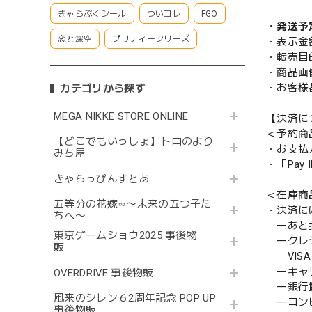
きゃらぷくシール
ついコレ
FGO
・発送予
恋と深空
プリティーシリーズ
・表示金
・転売目
・商品画
・お客様
カテゴリから探す
MEGA NIKKE STORE ONLINE
【決済に
＜予約商
【どこでもいっしょ】トロのより
・お支払
みち屋
・「Pa
きゃらっぴんすとあ
＜在庫商
五等分の花嫁∽〜未来の五つ子た
・決済に
ちへ〜
ーあと払い
東京ゲームショウ2025 事後物
ークレ
販
VISA／
ーキャ
OVERDRIVE 事後物販
ー銀行
風来のシレン６2周年記念 POP UP
ーコンビニ
事後物販