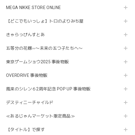
MEGA NIKKE STORE ONLINE
【どこでもいっしょ】トロのよりみち屋
きゃらっぴんすとあ
五等分の花嫁∽〜未来の五つ子たちへ〜
東京ゲームショウ2025 事後物販
OVERDRIVE 事後物販
風来のシレン６2周年記念 POP UP 事後物販
デスティニーチャイルド
≪あるじゃんマーケット限定商品≫
【タイトル】で探す