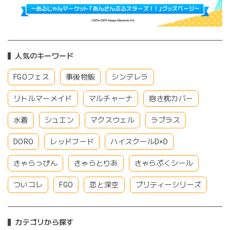
人気のキーワード
FGOフェス
事後物販
シンデレラ
リトルマーメイド
マルチャーナ
抱き枕カバー
水着
シュエン
マクスウェル
ラプラス
DORO
レッドフード
ハイスクールD×D
きゃらっぴん
きゃらとりあ
きゃらぷくシール
ついコレ
FGO
恋と深空
プリティーシリーズ
カテゴリから探す