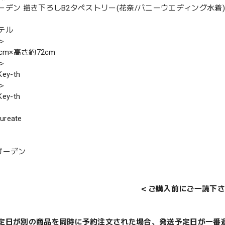
ーデン 描き下ろしB2タペストリー(花奈/バニーウエディング水着
テル
＞
cm×高さ約72cm
＞
y-th
＞
y-th
ureate
ガーデン
＜ご購入前にご一読下さ
定日が別の商品を同時に予約注文された場合、発送予定日が一番