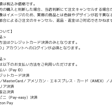
額は税込み価格です。
的の購入と判断した場合、当店判断にて注文キャンセルする場合
像はイメージのため、実際の商品とは色味やデザインが若干異な
都合によるご注文のキャンセル、返品・返金はご対応できかねま
ついて】
品＞
方法はクレジットカード決済のみとなります。
y ID」アカウントへのログインが必須となります。
品＞
は以下のお支払い方法をご利用いただけます。
（Pay ID）
ジットカード決済
MasterCard／アメリカン・エキスプレス・カード（AMEX）／J
リア決済
振込決済
（Pay-easy）決済
n Pay