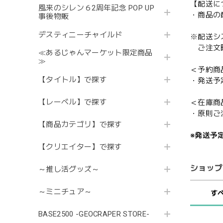
【配送に
風来のシレン６2周年記念 POP UP
・商品の
事後物販
デスティニーチャイルド
※配送シ
ご注文時
≪あるじゃんマーケット限定商品
≫
＜予約商
【タイトル】で探す
・発送予
【レーベル】で探す
＜在庫商
・原則ご
【商品カテゴリ】で探す
※発送予
【クリエイター】で探す
ショップ
～推し活グッズ～
～ミニチュア～
す
BASE2500 -GEOCRAPER STORE-