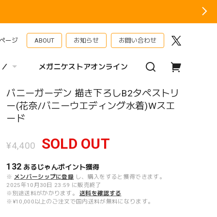
ページ
ABOUT
お知らせ
お問い合わせ
 ／
メガニケストアオンライン
バニーガーデン 描き下ろしB2タペストリ
ー(花奈/バニーウエディング水着)Wスエ
ード
SOLD OUT
¥4,400
132
あるじゃんポイント
獲得
※
メンバーシップに登録
し、購入をすると獲得できます。
2025年10月30日 23:59 に販売終了
※別途送料がかかります。
送料を確認する
※¥10,000以上のご注文で国内送料が無料になります。