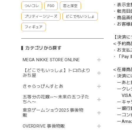
・表示金
ついコレ
FGO
恋と深空
・転売目
プリティーシリーズ
どこでもいっしょ
・商品画
・お客様
フィギュア
【決済に
＜予約商
カテゴリから探す
・お支払
・「Pa
MEGA NIKKE STORE ONLINE
＜在庫商
【どこでもいっしょ】トロのより
みち屋
・決済に
ーあと払い
きゃらっぴんすとあ
ークレ
VISA／
五等分の花嫁∽〜未来の五つ子た
ーキャ
ちへ〜
ー銀行
東京ゲームショウ2025 事後物
ーコンビニ
販
ーAmazo
OVERDRIVE 事後物販