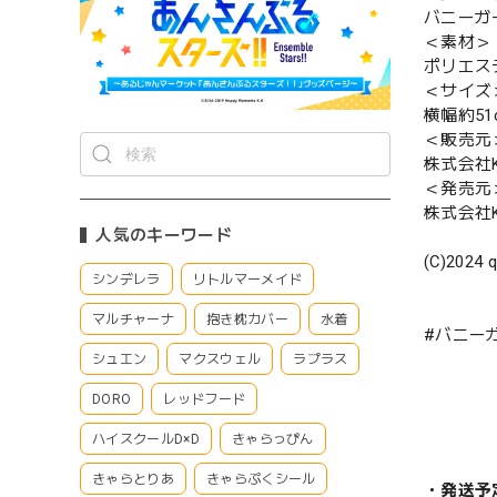
バニーガ
＜素材＞
ポリエス
＜サイズ
横幅約51
＜販売元
株式会社Ke
＜発売元
株式会社Ke
人気のキーワード
(C)2024 q
シンデレラ
リトルマーメイド
マルチャーナ
抱き枕カバー
水着
#バニー
シュエン
マクスウェル
ラプラス
DORO
レッドフード
ハイスクールD×D
きゃらっぴん
きゃらとりあ
きゃらぷくシール
・発送予