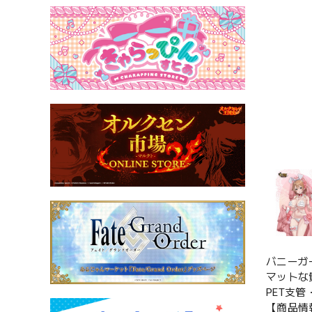
バニーガ
マットな
PET支
【商品情