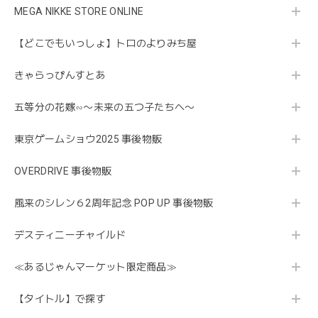
MEGA NIKKE STORE ONLINE
【どこでもいっしょ】トロのよりみち屋
きゃらっぴんすとあ
五等分の花嫁∽〜未来の五つ子たちへ〜
東京ゲームショウ2025 事後物販
OVERDRIVE 事後物販
風来のシレン６2周年記念 POP UP 事後物販
デスティニーチャイルド
≪あるじゃんマーケット限定商品≫
【タイトル】で探す