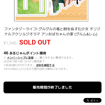
ファンタジーライフi グルグルの竜と時をぬすむ少女 オリジ
ナルアクリルジオラマ アンおばちゃんの家 (グルム&レム)
SOLD OUT
¥1,540
46
あるじゃんポイント
獲得
※
メンバーシップに登録
し、購入をすると獲得できます。
2025年10月16日 23:59 に販売終了
※別途送料がかかります。
送料を確認する
※¥10,000以上のご注文で国内送料が無料になります。
販売期間が終了しました