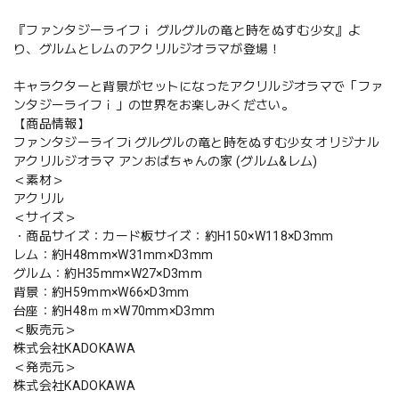
『ファンタジーライフｉ グルグルの竜と時をぬすむ少女』よ
り、グルムとレムのアクリルジオラマが登場！
キャラクターと背景がセットになったアクリルジオラマで「ファ
ンタジーライフｉ」の世界をお楽しみください。
【商品情報】
ファンタジーライフi グルグルの竜と時をぬすむ少女 オリジナル
アクリルジオラマ アンおばちゃんの家 (グルム&レム)
＜素材＞
アクリル
＜サイズ＞
・商品サイズ：カード板サイズ：約H150×W118×D3mm
レム：約H48mm×W31mm×D3mm
グルム：約H35mm×W27×D3mm
背景：約H59mm×W66×D3mm
台座：約H48ｍｍ×W70mm×D3mm
＜販売元＞
株式会社KADOKAWA
＜発売元＞
株式会社KADOKAWA