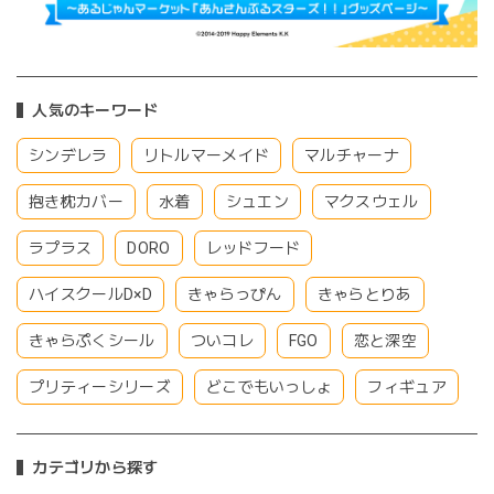
人気のキーワード
シンデレラ
リトルマーメイド
マルチャーナ
抱き枕カバー
水着
シュエン
マクスウェル
ラプラス
DORO
レッドフード
ハイスクールD×D
きゃらっぴん
きゃらとりあ
きゃらぷくシール
ついコレ
FGO
恋と深空
プリティーシリーズ
どこでもいっしょ
フィギュア
カテゴリから探す