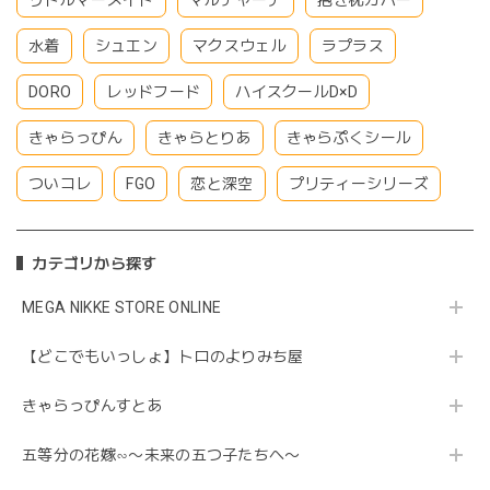
水着
シュエン
マクスウェル
ラプラス
DORO
レッドフード
ハイスクールD×D
きゃらっぴん
きゃらとりあ
きゃらぷくシール
ついコレ
FGO
恋と深空
プリティーシリーズ
カテゴリから探す
MEGA NIKKE STORE ONLINE
【どこでもいっしょ】トロのよりみち屋
きゃらっぴんすとあ
五等分の花嫁∽〜未来の五つ子たちへ〜