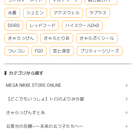
水着
シュエン
マクスウェル
ラプラス
DORO
レッドフード
ハイスクールD×D
きゃらっぴん
きゃらとりあ
きゃらぷくシール
ついコレ
FGO
恋と深空
プリティーシリーズ
カテゴリから探す
MEGA NIKKE STORE ONLINE
【どこでもいっしょ】トロのよりみち屋
きゃらっぴんすとあ
五等分の花嫁∽〜未来の五つ子たちへ〜