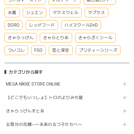
水着
シュエン
マクスウェル
ラプラス
DORO
レッドフード
ハイスクールD×D
きゃらっぴん
きゃらとりあ
きゃらぷくシール
ついコレ
FGO
恋と深空
プリティーシリーズ
カテゴリから探す
MEGA NIKKE STORE ONLINE
【どこでもいっしょ】トロのよりみち屋
きゃらっぴんすとあ
五等分の花嫁∽〜未来の五つ子たちへ〜