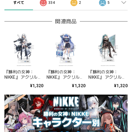
すべて
334
2
5
関連商品
『勝利の女神：
『勝利の女神：
『勝利の女神：
NIKKE』 アクリルス
NIKKE』 アクリルス
NIKKE』 アクリルス
タンド ジュリア
タンド アルカナ：フ
タンド プリバティ -
¥1,320
¥1,320
¥1,320
ォーチュンメイト
シャープレッスン