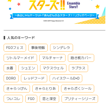
人気のキーワード
FGOフェス
事後物販
シンデレラ
リトルマーメイド
マルチャーナ
抱き枕カバー
水着
シュエン
マクスウェル
ラプラス
DORO
レッドフード
ハイスクールD×D
きゃらっぴん
きゃらとりあ
きゃらぷくシール
ついコレ
FGO
恋と深空
プリティーシリーズ