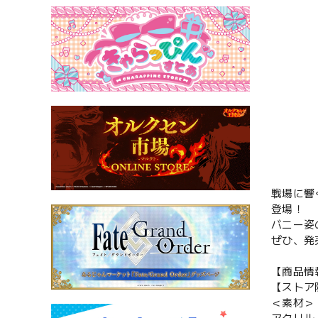
戦場に響
登場！
バニー姿
ぜひ、発
【商品情
【ストア
＜素材＞