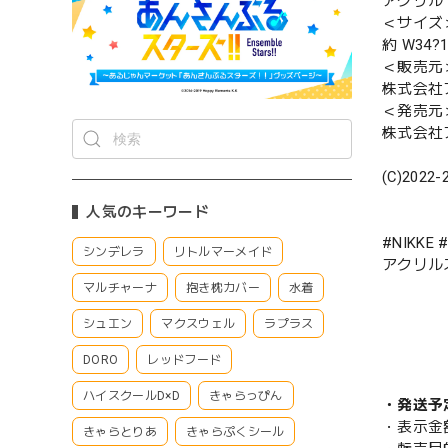
アクリル
＜サイズ
約 W34?
＜販売元
株式会社
＜発売元
株式会社
(C)2022-
人気のキーワード
#NIKKE
シンデレラ
リトルマーメイド
アクリル
マルチャーナ
抱き枕カバー
水着
シュエン
マクスウェル
ラプラス
DORO
レッドフード
ハイスクールD×D
きゃらっぴん
・発送予
・表示金
きゃらとりあ
きゃらぷくシール