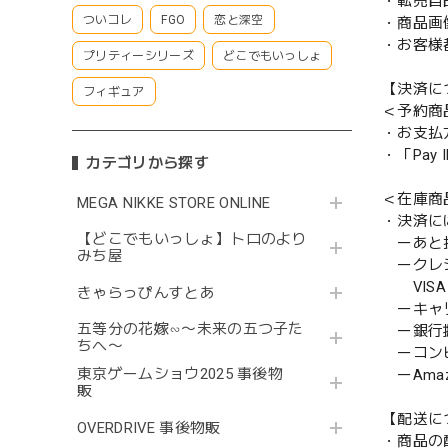
・転売目
ついコレ
FGO
恋と深空
・商品画
・お客様
プリティーシリーズ
どこでもいっしょ
【決済に
フィギュア
＜予約商
・お支払
・「Pa
カテゴリから探す
＜在庫商
MEGA NIKKE STORE ONLINE
・決済に
【どこでもいっしょ】トロのより
ーあと払い
みち屋
ークレ
VISA／
きゃらっぴんすとあ
ーキャ
五等分の花嫁∽〜未来の五つ子た
ー銀行
ちへ〜
ーコンビニ
東京ゲームショウ2025 事後物
ーAmazo
販
【配送に
OVERDRIVE 事後物販
・商品の