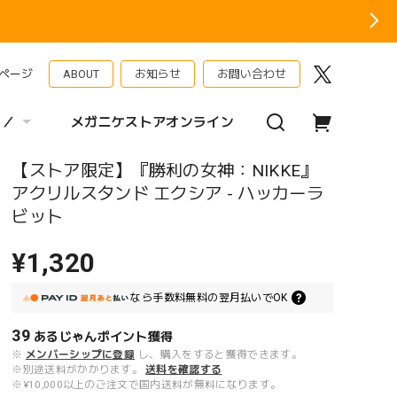
ページ
ABOUT
お知らせ
お問い合わせ
 ／
メガニケストアオンライン
【ストア限定】『勝利の女神：NIKKE』
アクリルスタンド エクシア - ハッカーラ
ビット
¥1,320
なら
手数料無料の
翌月払いでOK
39
あるじゃんポイント
獲得
※
メンバーシップに登録
し、購入をすると獲得できます。
※別途送料がかかります。
送料を確認する
※¥10,000以上のご注文で国内送料が無料になります。