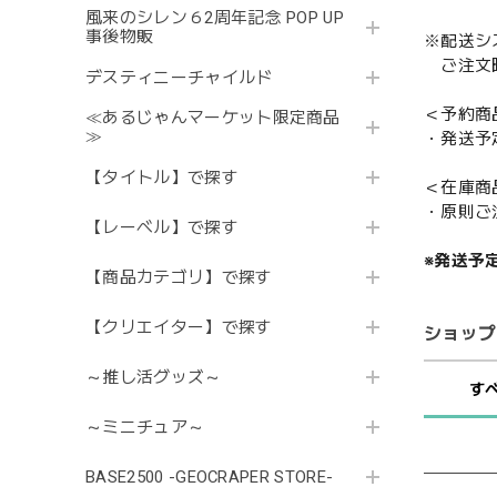
風来のシレン６2周年記念 POP UP
事後物販
※配送シ
ご注文時
デスティニーチャイルド
＜予約商
≪あるじゃんマーケット限定商品
≫
・発送予
【タイトル】で探す
＜在庫商
・原則ご
【レーベル】で探す
※発送予
【商品カテゴリ】で探す
【クリエイター】で探す
ショップ
～推し活グッズ～
す
～ミニチュア～
BASE2500 -GEOCRAPER STORE-