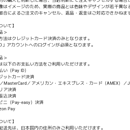
的の購入と判断した場合、当店判断にて注文キャンセルする場合
像はイメージのため、実際の商品とは色味やデザインが若干異な
都合によるご注文のキャンセル、返品・返金はご対応できかねま
ついて】
品＞
方法はクレジットカード決済のみとなります。
y ID」アカウントへのログインが必須となります。
品＞
は以下のお支払い方法をご利用いただけます。
（Pay ID）
ジットカード決済
MasterCard／アメリカン・エキスプレス・カード（AMEX）／J
リア決済
振込決済
（Pay-easy）決済
n Pay
ついて】
配送先は、日本国内の住所のみご利用いただけます。