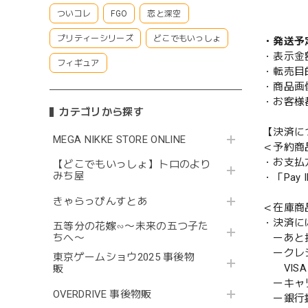
ついコレ
FGO
恋と深空
プリティーシリーズ
どこでもいっしょ
・発送予
・表示金
フィギュア
・転売目
・商品画
・お客様
カテゴリから探す
【決済に
MEGA NIKKE STORE ONLINE
＜予約商
・お支払
【どこでもいっしょ】トロのより
みち屋
・「Pa
きゃらっぴんすとあ
＜在庫商
・決済に
五等分の花嫁∽〜未来の五つ子た
ーあと払い
ちへ〜
ークレ
東京ゲームショウ2025 事後物
VISA／
販
ーキャ
OVERDRIVE 事後物販
ー銀行