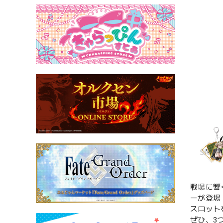
戦場に響
ーが登場
スロット
ぜひ、3