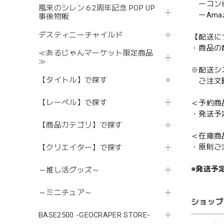
ーコンビニ
風来のシレン６2周年記念 POP UP
ーAmazo
事後物販
デスティニーチャイルド
【配送に
・商品の
≪あるじゃんマーケット限定商品
≫
※配送シ
【タイトル】で探す
ご注文時
【レーベル】で探す
＜予約商
・発送予
【商品カテゴリ】で探す
＜在庫商
・原則ご
【クリエイター】で探す
※発送予
～推し活グッズ～
～ミニチュア～
ショップ
BASE2500 -GEOCRAPER STORE-