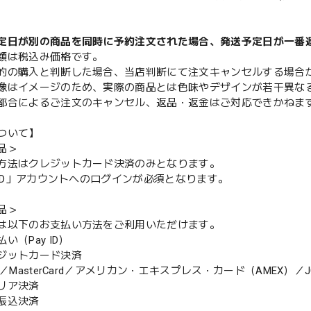
定日が別の商品を同時に予約注文された場合、発送予定日が一番
額は税込み価格です。
的の購入と判断した場合、当店判断にて注文キャンセルする場合
像はイメージのため、実際の商品とは色味やデザインが若干異な
都合によるご注文のキャンセル、返品・返金はご対応できかねま
ついて】
品＞
方法はクレジットカード決済のみとなります。
y ID」アカウントへのログインが必須となります。
品＞
は以下のお支払い方法をご利用いただけます。
（Pay ID）
ジットカード決済
MasterCard／アメリカン・エキスプレス・カード（AMEX）／J
リア決済
振込決済