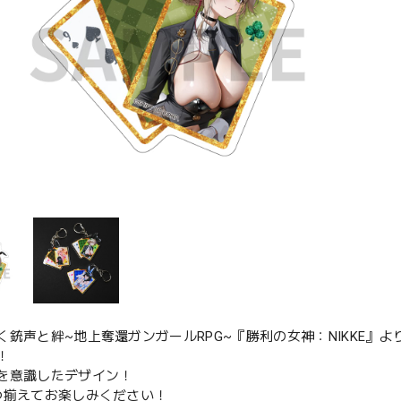
く銃声と絆~地上奪還ガンガールRPG~『勝利の女神：NIKKE』
！
を意識したデザイン！
つ揃えてお楽しみください！