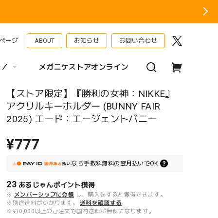
ページ
ABOUT
お知らせ
お問い合わせ
 ／
メガニケストアオンライン
【ストア限定】『勝利の女神：NIKKE』
アクリルキーホルダー (BUNNY FAIR
2025) エード：エージェントバニー
¥777
なら
手数料無料の
翌月払いでOK
23
あるじゃんポイント
獲得
※
メンバーシップに登録
し、購入をすると獲得できます。
※別途送料がかかります。
送料を確認する
※¥10,000以上のご注文で国内送料が無料になります。