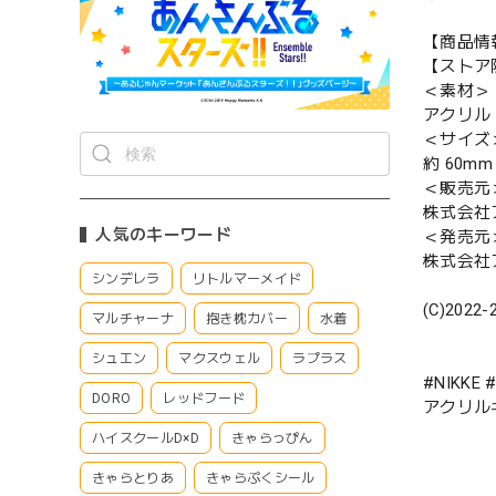
【商品情
【ストア限
＜素材＞
アクリル
＜サイズ
約 60mm
＜販売元
株式会社
人気のキーワード
＜発売元
株式会社
シンデレラ
リトルマーメイド
(C)2022-
マルチャーナ
抱き枕カバー
水着
シュエン
マクスウェル
ラプラス
#NIKKE
DORO
レッドフード
アクリル
ハイスクールD×D
きゃらっぴん
きゃらとりあ
きゃらぷくシール