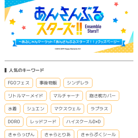
人気のキーワード
FGOフェス
事後物販
シンデレラ
リトルマーメイド
マルチャーナ
抱き枕カバー
水着
シュエン
マクスウェル
ラプラス
DORO
レッドフード
ハイスクールD×D
きゃらっぴん
きゃらとりあ
きゃらぷくシール