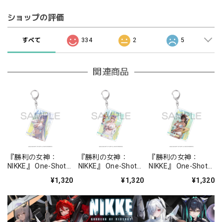
ショップの評価
すべて
334
2
5
関連商品
『勝利の女神：
『勝利の女神：
『勝利の女神：
NIKKE』 One-Shot
NIKKE』 One-Shot
NIKKE』 One-Shot
キーホルダー シンデ
キーホルダー ティア
キーホルダー ナガ -
¥1,320
¥1,320
¥1,320
レラ：クリスタルウ
- シー・リジー
リング・アンサンブ
ェーブ
ル