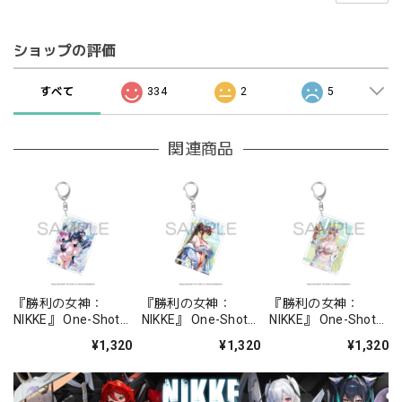
ショップの評価
すべて
334
2
5
関連商品
『勝利の女神：
『勝利の女神：
『勝利の女神：
NIKKE』 One-Shot
NIKKE』 One-Shot
NIKKE』 One-Shot
キーホルダー リトル
キーホルダー マルチ
キーホルダー ティア
¥1,320
¥1,320
¥1,320
マーメイド - シェル
ャーナ：マリンスタ
- シー・リジー
プリンセス
ディ