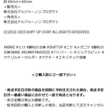
約 60mm × 60mm
＜販売元＞
株式会社アルジャーノンプロダクト
＜発売元＞
株式会社アルジャーノンプロダクト
(C)2022-2025 SHIFT UP CORP. ALL RIGHTS RESERVED.
#NIKKE #にけ #勝利の女神 #SHIFTUP #ニケ #メガニケ #勝利の
女神:NIKKE #BUNNYFAIR2025 #バイパー - トキシックラビット #
アクリルキーホルダー #アクキー #エキゾチック部隊
＜ご購入前にご一読下さい＞
・発送予定日が別の商品を同時に予約注文された場合、発送予定
日が一番遅い商品に合わせて一括で発送となります。
・表示金額は税込み価格です。
・転売目的の購入と判断した場合、当店判断にて注文キャンセル