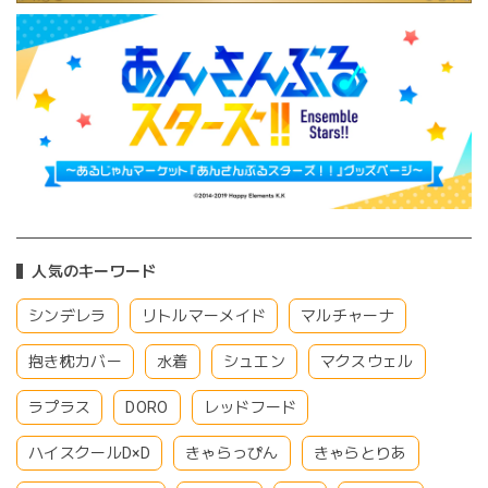
人気のキーワード
シンデレラ
リトルマーメイド
マルチャーナ
抱き枕カバー
水着
シュエン
マクスウェル
ラプラス
DORO
レッドフード
ハイスクールD×D
きゃらっぴん
きゃらとりあ