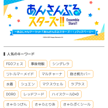
人気のキーワード
FGOフェス
事後物販
シンデレラ
リトルマーメイド
マルチャーナ
抱き枕カバー
水着
シュエン
マクスウェル
ラプラス
DORO
レッドフード
ハイスクールD×D
きゃらっぴん
きゃらとりあ
きゃらぷくシール