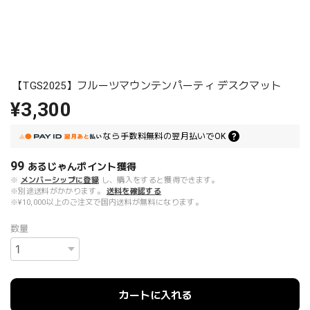
【TGS2025】フルーツマウンテンパーティ デスクマット
¥3,300
なら
手数料無料の
翌月払いでOK
99
あるじゃんポイント
獲得
※
メンバーシップに登録
し、購入をすると獲得できます。
※別途送料がかかります。
送料を確認する
※¥10,000以上のご注文で国内送料が無料になります。
数量
カートに入れる