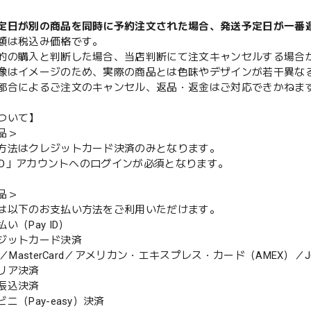
定日が別の商品を同時に予約注文された場合、発送予定日が一番
額は税込み価格です。
的の購入と判断した場合、当店判断にて注文キャンセルする場合
像はイメージのため、実際の商品とは色味やデザインが若干異な
都合によるご注文のキャンセル、返品・返金はご対応できかねま
ついて】
品＞
方法はクレジットカード決済のみとなります。
y ID」アカウントへのログインが必須となります。
品＞
は以下のお支払い方法をご利用いただけます。
（Pay ID）
ジットカード決済
MasterCard／アメリカン・エキスプレス・カード（AMEX）／J
リア決済
振込決済
（Pay-easy）決済