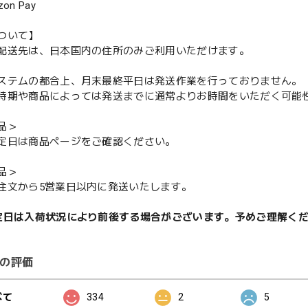
n Pay
ついて】
配送先は、日本国内の住所のみご利用いただけます。
ステムの都合上、月末最終平日は発送作業を行っておりません。
期や商品によっては発送までに通常よりお時間をいただく可能
品＞
定日は商品ページをご確認ください。
品＞
注文から5営業日以内に発送いたします。
定日は入荷状況により前後する場合がございます。予めご理解く
の評価
べて
334
2
5