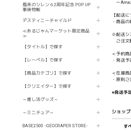
ーAmazo
風来のシレン６2周年記念 POP UP
事後物販
【配送に
デスティニーチャイルド
・商品の
≪あるじゃんマーケット限定商品
※配送シ
≫
ご注文時
【タイトル】で探す
＜予約商
【レーベル】で探す
・発送予
＜在庫商
【商品カテゴリ】で探す
・原則ご
【クリエイター】で探す
※発送予
～推し活グッズ～
ショップ
～ミニチュア～
BASE2500 -GEOCRAPER STORE-
す