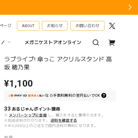
ページ
ABOUT
お知らせ
お問い合わせ
 ／
メガニケストアオンライン
ラブライブ! 傘っこ アクリルスタンド 高
坂 穂乃果
¥1,100
なら
手数料無料の
翌月払いでOK
33
あるじゃんポイント
獲得
※
メンバーシップに登録
し、購入をすると獲得できます。
※別途送料がかかります。
送料を確認する
※¥10,000以上のご注文で国内送料が無料になります。
数量