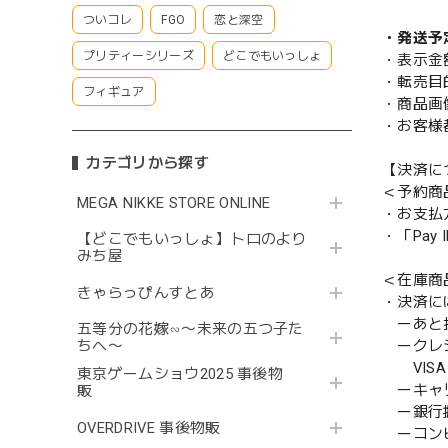
ついコレ
FGO
恋と深空
・発送予
プリティーシリーズ
どこでもいっしょ
・表示金
・転売目
フィギュア
・商品画
・お客様
カテゴリから探す
【決済に
＜予約商
MEGA NIKKE STORE ONLINE
・お支払
・「Pa
【どこでもいっしょ】トロのより
みち屋
＜在庫商
きゃらっぴんすとあ
・決済に
ーあと払い
五等分の花嫁∽〜未来の五つ子た
ークレ
ちへ〜
VISA／
東京ゲームショウ2025 事後物
ーキャ
販
ー銀行
OVERDRIVE 事後物販
ーコンビニ