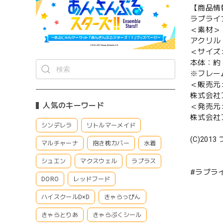
【商品情
ラブライ
＜素材＞
アクリル
＜サイズ
本体：約 W
※フレー
＜販売元
株式会社
人気のキーワード
＜発売元
株式会社
シンデレラ
リトルマーメイド
(C)20
マルチャーナ
抱き枕カバー
水着
シュエン
マクスウェル
ラプラス
#ラブライ
DORO
レッドフード
ハイスクールD×D
きゃらっぴん
きゃらとりあ
きゃらぷくシール