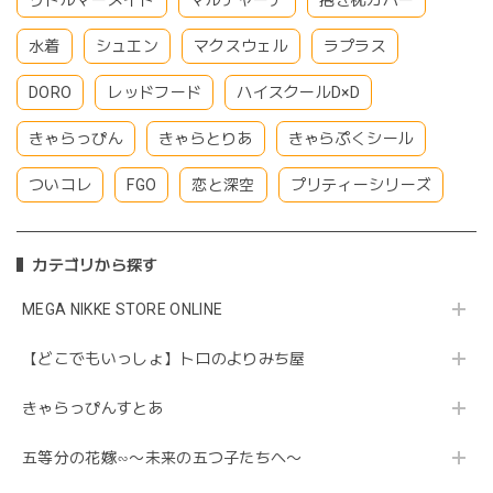
水着
シュエン
マクスウェル
ラプラス
DORO
レッドフード
ハイスクールD×D
きゃらっぴん
きゃらとりあ
きゃらぷくシール
ついコレ
FGO
恋と深空
プリティーシリーズ
カテゴリから探す
MEGA NIKKE STORE ONLINE
【どこでもいっしょ】トロのよりみち屋
きゃらっぴんすとあ
五等分の花嫁∽〜未来の五つ子たちへ〜