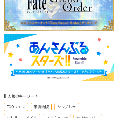
人気のキーワード
FGOフェス
事後物販
シンデレラ
リトルマーメイド
マルチャーナ
抱き枕カバー