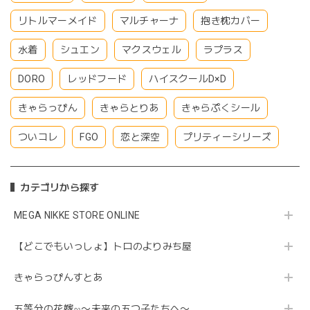
リトルマーメイド
マルチャーナ
抱き枕カバー
水着
シュエン
マクスウェル
ラプラス
DORO
レッドフード
ハイスクールD×D
きゃらっぴん
きゃらとりあ
きゃらぷくシール
ついコレ
FGO
恋と深空
プリティーシリーズ
カテゴリから探す
MEGA NIKKE STORE ONLINE
【どこでもいっしょ】トロのよりみち屋
きゃらっぴんすとあ
五等分の花嫁∽〜未来の五つ子たちへ〜