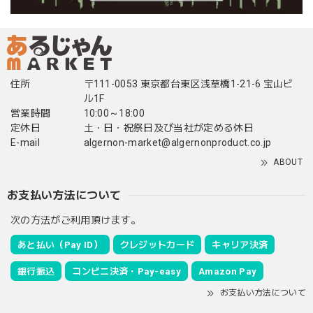
住所
〒111-0053 東京都台東区浅草橋1-21-6 宝山ビ
ル1F
営業時間
10:00～18:00
定休日
土・日・祝祭日及び当社が定める休日
E-mail
algernon-market@algernonproduct.co.jp
ABOUT
お支払い方法について
次の方法がご利用頂けます。
あと払い（Pay ID）
クレジットカード
キャリア決済
銀行振込
コンビニ決済・Pay-easy
Amazon Pay
お支払い方法について