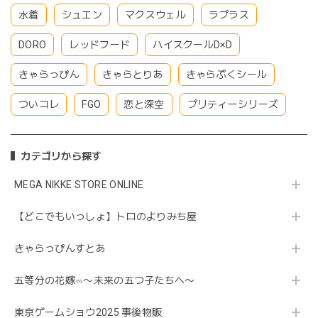
水着
シュエン
マクスウェル
ラプラス
DORO
レッドフード
ハイスクールD×D
きゃらっぴん
きゃらとりあ
きゃらぷくシール
ついコレ
FGO
恋と深空
プリティーシリーズ
カテゴリから探す
MEGA NIKKE STORE ONLINE
【どこでもいっしょ】トロのよりみち屋
きゃらっぴんすとあ
五等分の花嫁∽〜未来の五つ子たちへ〜
東京ゲームショウ2025 事後物販