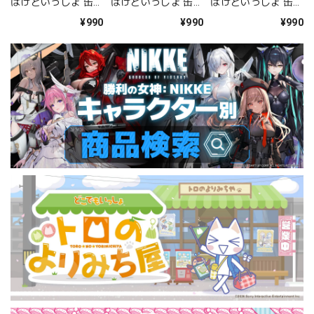
ばけといっしょ 缶バ
ばけといっしょ 缶バ
ばけといっしょ 缶バ
ッジセット <トロ 肝
ッジセット <トロ&
ッジセット <ソラ&
¥990
¥990
¥990
試しver.&スズキ>
リッキー>
ピエール>