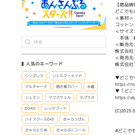
【商品情
どこでも
＜素材＞
コットン
＜サイズ
・本体：約 
＜販売元
株式会社
＜発売元
人気のキーワード
株式会社
シンデレラ
リトルマーメイド
▼どこで
https://m
マルチャーナ
抱き枕カバー
水着
▼「どこ
https://
シュエン
マクスウェル
ラプラス
DORO
レッドフード
(C)2025 S
ハイスクールD×D
きゃらっぴん
#どこでも
きゃらとりあ
きゃらぷくシール