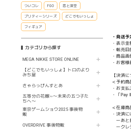
ついコレ
FGO
恋と深空
プリティーシリーズ
どこでもいっしょ
フィギュア
・発送予
・表示金
カテゴリから探す
・転売目
・商品画
MEGA NIKKE STORE ONLINE
・お客様
【どこでもいっしょ】トロのより
みち屋
【決済に
＜予約商
きゃらっぴんすとあ
・お支払
・「Pa
五等分の花嫁∽〜未来の五つ子た
ちへ〜
＜在庫商
東京ゲームショウ2025 事後物
・決済に
販
ーあと払い
OVERDRIVE 事後物販
ークレ