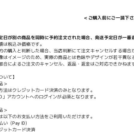
＜ご購入前にご一読下さ
定日が別の商品を同時に予約注文された場合、発送予定日が一番
額は税込み価格です。
的の購入と判断した場合、当店判断にて注文キャンセルする場合
像はイメージのため、実際の商品とは色味やデザインが若干異な
都合によるご注文のキャンセル、返品・返金はご対応できかねま
ついて】
品＞
方法はクレジットカード決済のみとなります。
y ID」アカウントへのログインが必須となります。
品＞
は以下のお支払い方法をご利用いただけます。
（Pay ID）
ジットカード決済