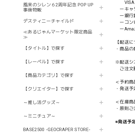
VISA／
風来のシレン６2周年記念 POP UP
ーキャ
事後物販
ー銀行
デスティニーチャイルド
ーコンビニ
ーAmazo
≪あるじゃんマーケット限定商品
≫
【配送に
【タイトル】で探す
・商品の
【レーベル】で探す
※配送シ
ご注文時
【商品カテゴリ】で探す
＜予約商
・発送予
【クリエイター】で探す
＜在庫商
～推し活グッズ～
・原則ご
～ミニチュア～
※発送予
BASE2500 -GEOCRAPER STORE-