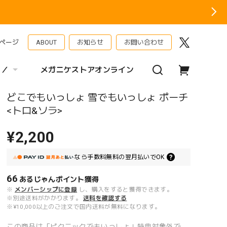
ページ
ABOUT
お知らせ
お問い合わせ
 ／
メガニケストアオンライン
どこでもいっしょ 雪でもいっしょ ポーチ
<トロ&ソラ>
¥2,200
なら
手数料無料の
翌月払いでOK
66
あるじゃんポイント
獲得
※
メンバーシップに登録
し、購入をすると獲得できます。
※別途送料がかかります。
送料を確認する
※¥10,000以上のご注文で国内送料が無料になります。
この商品は「ピクニックでもいっしょ」特典対象外で