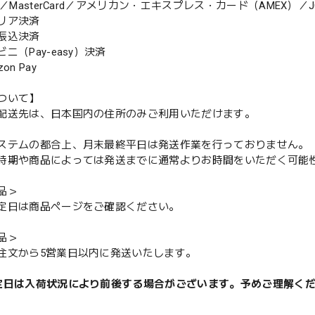
MasterCard／アメリカン・エキスプレス・カード（AMEX）／J
リア決済
振込決済
（Pay-easy）決済
n Pay
ついて】
配送先は、日本国内の住所のみご利用いただけます。
ステムの都合上、月末最終平日は発送作業を行っておりません。
期や商品によっては発送までに通常よりお時間をいただく可能
品＞
定日は商品ページをご確認ください。
品＞
注文から5営業日以内に発送いたします。
定日は入荷状況により前後する場合がございます。予めご理解く