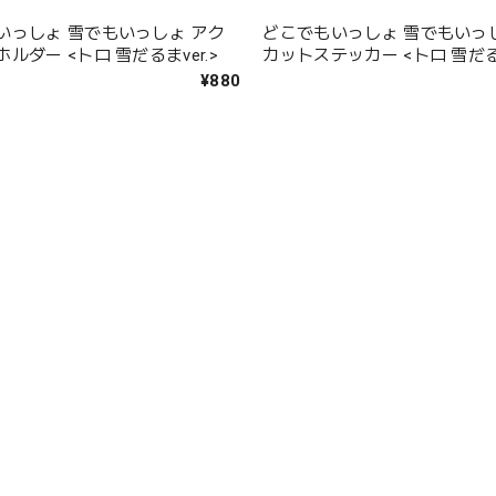
いっしょ 雪でもいっしょ アク
どこでもいっしょ 雪でもいっ
ルダー <トロ 雪だるまver.>
カットステッカー <トロ 雪だるま
ズキ>
¥880