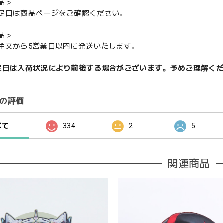
品＞
定日は商品ページをご確認ください。
品＞
注文から5営業日以内に発送いたします。
定日は入荷状況により前後する場合がございます。予めご理解く
の評価
べて
334
2
5
関連商品