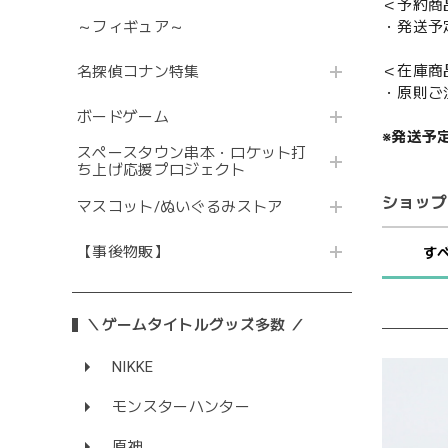
＜予約商
・発送予
～フィギュア～
＜在庫商
名探偵コナン特集
・原則ご
ボードゲーム
※発送予
スペースタウン串本・ロケット打
ち上げ応援プロジェクト
ショップ
マスコット/ぬいぐるみストア
【事後物販】
す
＼ゲームタイトルグッズ多数 ／
NIKKE
モンスターハンター
原神