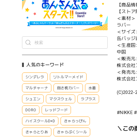
【商品情
【ストア
＜素材＞
ラバー
＜サイズ
缶バッジ直
＜生産国
中国
＜販売元
人気のキーワード
株式会社
＜発売元
シンデレラ
リトルマーメイド
株式会社
マルチャーナ
抱き枕カバー
水着
(C)2022-
シュエン
マクスウェル
ラプラス
DORO
レッドフード
#NIKK
ハイスクールD×D
きゃらっぴん
＼この商
きゃらとりあ
きゃらぷくシール