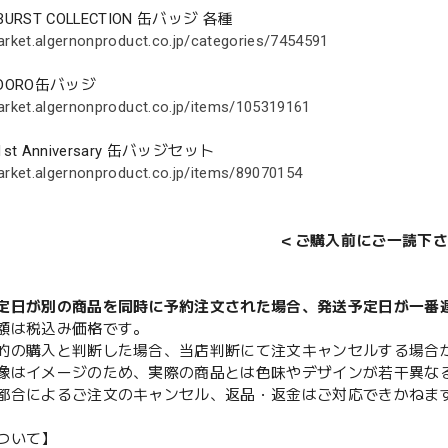
 BURST COLLECTION 缶バッジ 各種
arket.algernonproduct.co.jp/categories/7454591
 DORO缶バッジ
arket.algernonproduct.co.jp/items/105319161
1st Anniversary 缶バッジセット
arket.algernonproduct.co.jp/items/89070154
＜ご購入前にご一読下さ
定日が別の商品を同時に予約注文された場合、発送予定日が一番
額は税込み価格です。
的の購入と判断した場合、当店判断にて注文キャンセルする場合
像はイメージのため、実際の商品とは色味やデザインが若干異な
都合によるご注文のキャンセル、返品・返金はご対応できかねま
ついて】