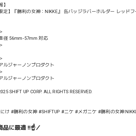
報】
限定】『勝利の女神：NIKKE』 缶バッジラバーホルダー レッドフ
＞
径 56mm-57mm 対応
＞
＞
アルジャーノンプロダクト
＞
アルジャーノンプロダクト
2025 SHIFT UP CORP. ALL RIGHTS RESERVED.
E #にけ #勝利の女神 #SHIFTUP #ニケ #メガニケ #勝利の女神:N
品に最適 !!☝️／