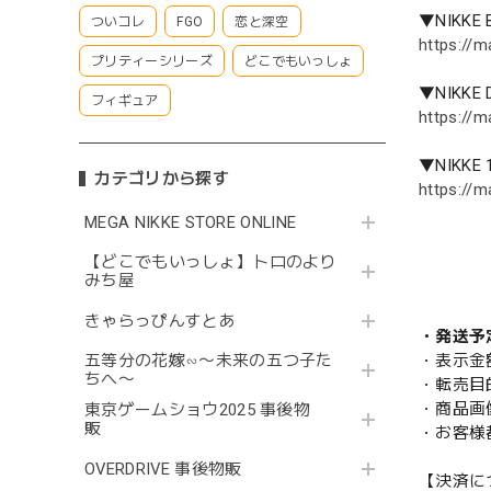
▼NIKKE
ついコレ
FGO
恋と深空
https://m
プリティーシリーズ
どこでもいっしょ
▼NIKKE
フィギュア
https://m
▼NIKKE 
カテゴリから探す
https://m
MEGA NIKKE STORE ONLINE
【どこでもいっしょ】トロのより
みち屋
きゃらっぴんすとあ
・発送予
・表示金
五等分の花嫁∽〜未来の五つ子た
ちへ〜
・転売目
・商品画
東京ゲームショウ2025 事後物
販
・お客様
OVERDRIVE 事後物販
【決済に