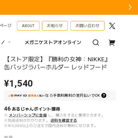
ページ
ABOUT
お知らせ
お問い合わせ
 ／
メガニケストアオンライン
【ストア限定】『勝利の女神：NIKKE』
缶バッジラバーホルダー レッドフード
¥1,540
なら
手数料無料の
翌月払いでOK
46
あるじゃんポイント
獲得
※
メンバーシップに登録
し、購入をすると獲得できます。
※別途送料がかかります。
送料を確認する
※¥10,000以上のご注文で国内送料が無料になります。
数量