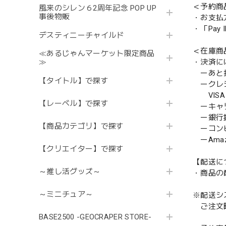
＜予約商
風来のシレン６2周年記念 POP UP
事後物販
・お支払
・「Pa
デスティニーチャイルド
＜在庫商
≪あるじゃんマーケット限定商品
・決済に
≫
ーあと払い
【タイトル】で探す
ークレ
VISA／
【レーベル】で探す
ーキャ
ー銀行
【商品カテゴリ】で探す
ーコンビニ
ーAmazo
【クリエイター】で探す
【配送に
～推し活グッズ～
・商品の
～ミニチュア～
※配送シ
ご注文時
BASE2500 -GEOCRAPER STORE-