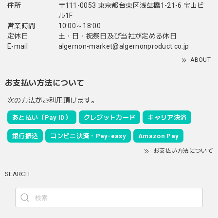
住所
〒111-0053 東京都台東区浅草橋1-21-6 宝山ビ
ル1F
営業時間
10:00～18:00
定休日
土・日・祝祭日及び当社が定める休日
E-mail
algernon-market@algernonproduct.co.jp
ABOUT
お支払い方法について
次の方法がご利用頂けます。
あと払い（Pay ID）
クレジットカード
キャリア決済
銀行振込
コンビニ決済・Pay-easy
Amazon Pay
お支払い方法について
SEARCH