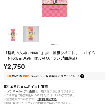
『勝利の女神：NIKKE』 掛け軸風タペストリー バイパー
（NIKKE in 京都 はんなりスタンプ回遊旅）
¥2,750
なら
手数料無料の
翌月払いでOK
82
あるじゃんポイント
獲得
※
メンバーシップに登録
し、購入をすると獲得できます。
※この商品の販売期間は 2026年8月31日 23:59までです。
※別途送料がかかります。
送料を確認する
※¥10,000以上のご注文で国内送料が無料になります。