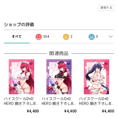
通報する
ショップの評価
すべて
334
2
5
関連商品
ハイスクールD×D
ハイスクールD×D
ハイスクールD×D
HERO 描き下ろしB2
HERO 描き下ろしB2
HERO 描き下ろしB2
タペストリー(リア
タペストリー(リア
タペストリー(姫島
¥4,400
¥4,400
¥4,400
ス・グレモリー/白
ス・グレモリー/黒
朱乃/白ナース)Wス
ナース)Wスエード
ナース)Wスエード
エード