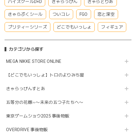
ハイスクールD×D
きゃらっぴん
きゃらとりあ
きゃらぷくシール
ついコレ
FGO
恋と深空
プリティーシリーズ
どこでもいっしょ
フィギュア
カテゴリから探す
MEGA NIKKE STORE ONLINE
【どこでもいっしょ】トロのよりみち屋
きゃらっぴんすとあ
五等分の花嫁∽〜未来の五つ子たちへ〜
東京ゲームショウ2025 事後物販
OVERDRIVE 事後物販