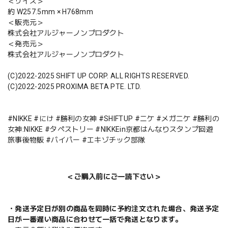
＜サイズ＞
約 W257.5mm × H768mm
＜販売元＞
株式会社アルジャーノンプロダクト
＜発売元＞
株式会社アルジャーノンプロダクト
(C)2022-2025 SHIFT UP CORP. ALL RIGHTS RESERVED.
(C)2022-2025 PROXIMA BETA PTE. LTD.
#NIKKE #にけ #勝利の女神 #SHIFTUP #ニケ #メガニケ #勝利の
女神:NIKKE #タペストリー #NIKKEin京都はんなりスタンプ回遊
旅事後物販 #バイパー #エキゾチック部隊
＜ご購入前にご一読下さい＞
・発送予定日が別の商品を同時に予約注文された場合、発送予定
日が一番遅い商品に合わせて一括で発送となります。