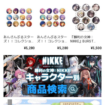
あんさんぶるスター
あんさんぶるスター
『勝利の女神：
ズ！！ コレクション
ズ！！ コレクション
NIKKE』BURST
缶バッジ[2026 Jul.]
缶バッジ[2026 Jul.]
COLLECTION 缶バッ
¥5,280
¥5,280
¥5,500
-Casual Side- BOX
-Idol Side- BOX 全
ジ Vol.9 BOX 全10種
全12種
12種