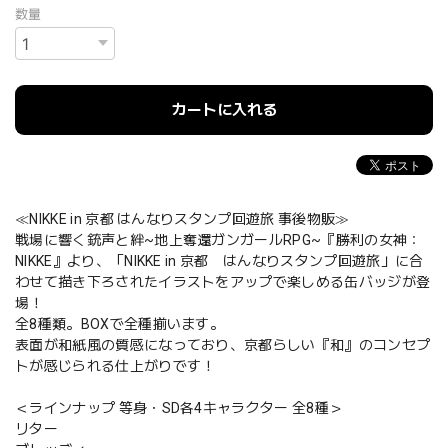
数量
カートに入れる
≪NIKKE in 京都 はんなりスタンプ回遊旅 事後物販≫
戦場に響く銃声と絆~地上奪還ガンガールRPG~『勝利の女神：
NIKKE』より、「NIKKE in 京都 はんなりスタンプ回遊旅」に合
わせて描き下ろされたイラストをアップで楽しめる缶バッジが登
場！
全8種類。BOXで全種揃います。
表面が和紙風の質感になっており、京都らしい『和』のコンセプ
トが感じられる仕上がりです！
＜ラインナップ 等身・SD各4キャラクター 全8種＞
リター