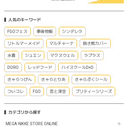
人気のキーワード
FGOフェス
事後物販
シンデレラ
リトルマーメイド
マルチャーナ
抱き枕カバー
水着
シュエン
マクスウェル
ラプラス
DORO
レッドフード
ハイスクールD×D
きゃらっぴん
きゃらとりあ
きゃらぷくシール
ついコレ
FGO
恋と深空
プリティーシリーズ
カテゴリから探す
MEGA NIKKE STORE ONLINE