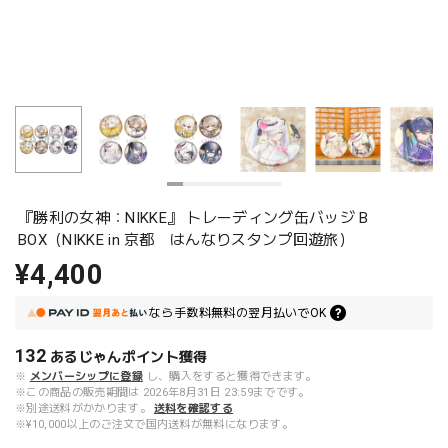
『勝利の女神：NIKKE』 トレーディング缶バッジ B
BOX（NIKKE in 京都 はんなりスタンプ回遊旅）
¥4,400
なら
手数料無料の
翌月払いでOK
132
あるじゃんポイント
獲得
※
メンバーシップに登録
し、購入をすると獲得できます。
※この商品の販売期間は 2026年8月31日 23:59までです。
※別途送料がかかります。
送料を確認する
※¥10,000以上のご注文で国内送料が無料になります。