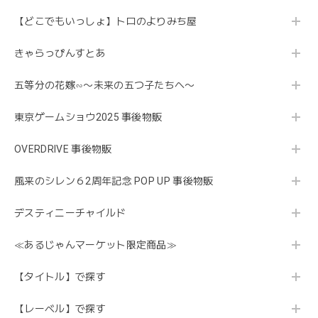
【どこでもいっしょ】トロのよりみち屋
きゃらっぴんすとあ
五等分の花嫁∽〜未来の五つ子たちへ〜
東京ゲームショウ2025 事後物販
OVERDRIVE 事後物販
風来のシレン６2周年記念 POP UP 事後物販
デスティニーチャイルド
≪あるじゃんマーケット限定商品≫
【タイトル】で探す
【レーベル】で探す