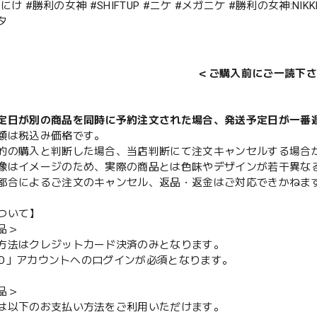
 #にけ #勝利の女神 #SHIFTUP #ニケ #メガニケ #勝利の女神:NI
タ
＜ご購入前にご一読下さ
定日が別の商品を同時に予約注文された場合、発送予定日が一番
額は税込み価格です。
的の購入と判断した場合、当店判断にて注文キャンセルする場合
像はイメージのため、実際の商品とは色味やデザインが若干異な
都合によるご注文のキャンセル、返品・返金はご対応できかねま
ついて】
品＞
方法はクレジットカード決済のみとなります。
y ID」アカウントへのログインが必須となります。
品＞
は以下のお支払い方法をご利用いただけます。