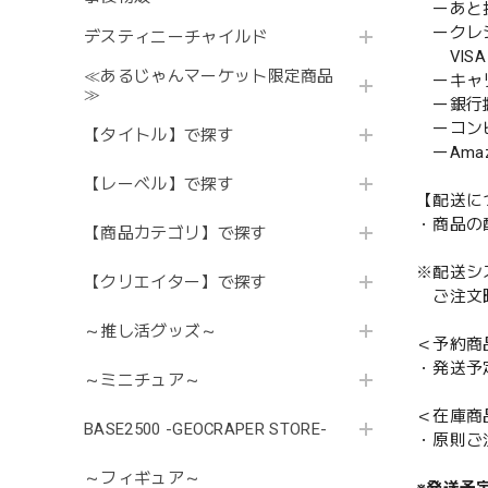
ーあと払い
ークレ
デスティニーチャイルド
VISA／
≪あるじゃんマーケット限定商品
ーキャ
≫
ー銀行
ーコンビニ
【タイトル】で探す
ーAmazo
【レーベル】で探す
【配送に
・商品の
【商品カテゴリ】で探す
※配送シ
【クリエイター】で探す
ご注文時
～推し活グッズ～
＜予約商
・発送予
～ミニチュア～
＜在庫商
BASE2500 -GEOCRAPER STORE-
・原則ご
～フィギュア～
※発送予