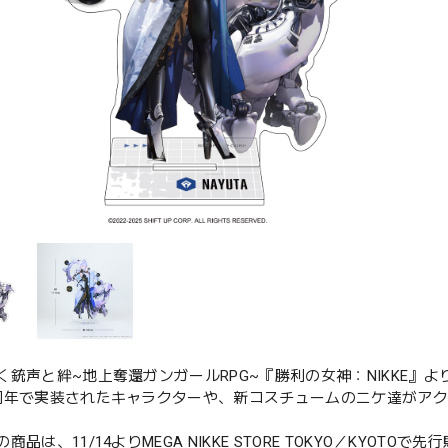
く銃声と絆~地上奪還ガンガールRPG~『勝利の女神：NIKKE』
周年で実装されたキャラクターや、新コスチュームのニケ達がア
商品は、11/14よりMEGA NIKKE STORE TOKYO／KYOTO