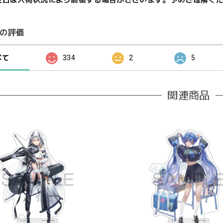
の評価
べて
334
2
5
関連商品