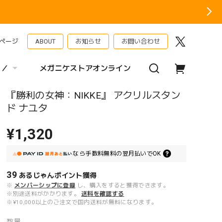
ページ
ABOUT
お知らせ
お問い合わせ
 ／
メガニケストアオンライン
『勝利の女神：NIKKE』 アクリルスタン
ド ナユタ
¥1,320
なら
手数料無料の
翌月払いでOK
39
あるじゃんポイント
獲得
※
メンバーシップに登録
し、購入をすると獲得できます。
※別途送料がかかります。
送料を確認する
※¥10,000以上のご注文で国内送料が無料になります。
数量