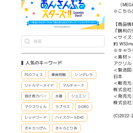
（MEGA
※こちら
【商品情
『勝利の女
＜サイズ
約 W53m
※キャラ
＜素材＞
人気のキーワード
アクリル
＜製造国
FGOフェス
事後物販
シンデレラ
日本
＜販売元
リトルマーメイド
マルチャーナ
株式会社
＜発売元
抱き枕カバー
水着
シュエン
株式会社
マクスウェル
ラプラス
DORO
(C)2022-
レッドフード
ハイスクールD×D
きゃらっぴん
きゃらとりあ