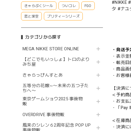
#NIKKE
きゃらぷくシール
ついコレ
FGO
タ #ナユ
恋と深空
プリティーシリーズ
カテゴリから探す
MEGA NIKKE STORE ONLINE
・発送予
・表示金
【どこでもいっしょ】トロのより
・転売目
みち屋
・商品画
きゃらっぴんすとあ
・お客様
五等分の花嫁∽〜未来の五つ子た
【決済に
ちへ〜
＜予約商
東京ゲームショウ2025 事後物
・お支払
販
・「Pa
OVERDRIVE 事後物販
＜在庫商
風来のシレン６2周年記念 POP UP
・決済に
事後物販