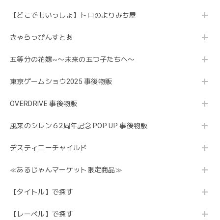
【どこでもいっしょ】トロのよりみち屋
きゃらっぴんすとあ
五等分の花嫁∽〜未来の五つ子たちへ〜
東京ゲームショウ2025 事後物販
OVERDRIVE 事後物販
風来のシレン６2周年記念 POP UP 事後物販
デスティニーチャイルド
≪あるじゃんマーケット限定商品≫
【タイトル】で探す
【レーベル】で探す