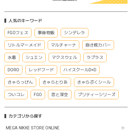
人気のキーワード
FGOフェス
事後物販
シンデレラ
リトルマーメイド
マルチャーナ
抱き枕カバー
水着
シュエン
マクスウェル
ラプラス
DORO
レッドフード
ハイスクールD×D
きゃらっぴん
きゃらとりあ
きゃらぷくシール
ついコレ
FGO
恋と深空
プリティーシリーズ
カテゴリから探す
MEGA NIKKE STORE ONLINE