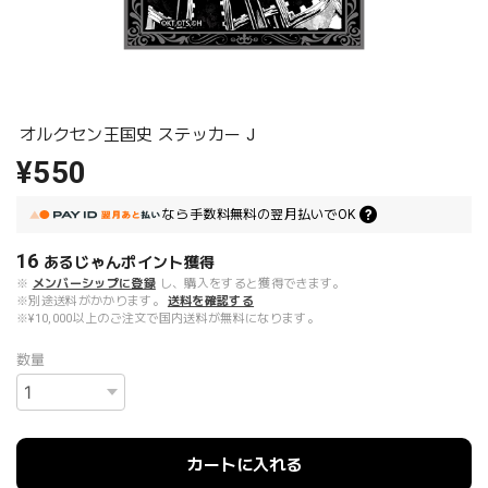
オルクセン王国史 ステッカー J
¥550
なら
手数料無料の
翌月払いでOK
16
あるじゃんポイント
獲得
※
メンバーシップに登録
し、購入をすると獲得できます。
※別途送料がかかります。
送料を確認する
※¥10,000以上のご注文で国内送料が無料になります。
数量
カートに入れる