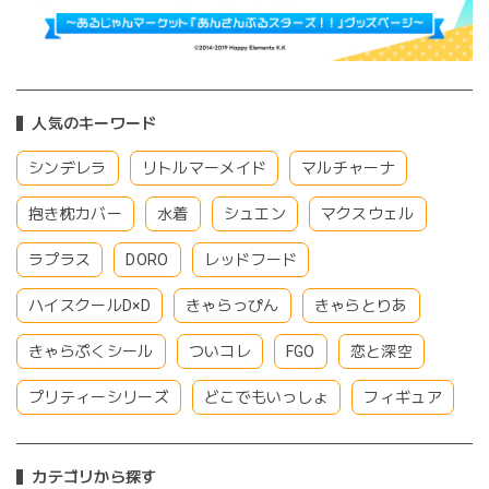
人気のキーワード
シンデレラ
リトルマーメイド
マルチャーナ
抱き枕カバー
水着
シュエン
マクスウェル
ラプラス
DORO
レッドフード
ハイスクールD×D
きゃらっぴん
きゃらとりあ
きゃらぷくシール
ついコレ
FGO
恋と深空
プリティーシリーズ
どこでもいっしょ
フィギュア
カテゴリから探す