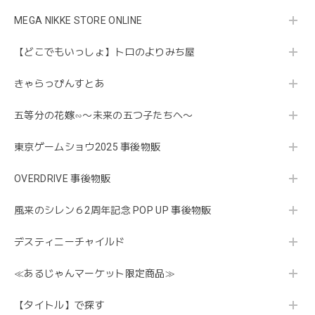
MEGA NIKKE STORE ONLINE
【どこでもいっしょ】トロのよりみち屋
きゃらっぴんすとあ
五等分の花嫁∽〜未来の五つ子たちへ〜
東京ゲームショウ2025 事後物販
OVERDRIVE 事後物販
風来のシレン６2周年記念 POP UP 事後物販
デスティニーチャイルド
≪あるじゃんマーケット限定商品≫
【タイトル】で探す