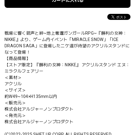
カートに入れる
戦場に響く銃声と絆~地上奪還ガンガールRPG~『勝利の女神：
NIKKE』より、ゲーム内イベント「MIRACLE SNOW」「ICE
DRAGON SAGA」に登場したニケ達が待望のアクリルスタンドに
なって登場！
【商品情報】
【ストア限定】『勝利の女神：NIKKE』 アクリルスタンド エヌ：
ミラクルフェアリー
＜素材＞
アクリル
＜サイズ＞
約W49~104×H135mm以内
＜販売元＞
株式会社アルジャーノンプロダクト
＜発売元＞
株式会社アルジャーノンプロダクト
(C)2022-2025 SHIFT UP CORP. ALL RIGHTS RESERVED.