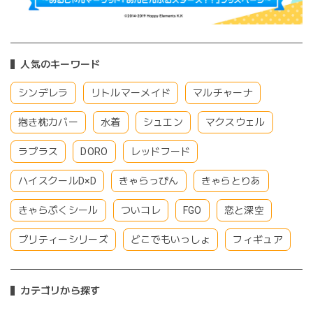
人気のキーワード
シンデレラ
リトルマーメイド
マルチャーナ
抱き枕カバー
水着
シュエン
マクスウェル
ラプラス
DORO
レッドフード
ハイスクールD×D
きゃらっぴん
きゃらとりあ
きゃらぷくシール
ついコレ
FGO
恋と深空
プリティーシリーズ
どこでもいっしょ
フィギュア
カテゴリから探す