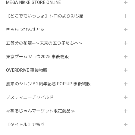
MEGA NIKKE STORE ONLINE
【どこでもいっしょ】トロのよりみち屋
きゃらっぴんすとあ
五等分の花嫁∽〜未来の五つ子たちへ〜
東京ゲームショウ2025 事後物販
OVERDRIVE 事後物販
風来のシレン６2周年記念 POP UP 事後物販
デスティニーチャイルド
≪あるじゃんマーケット限定商品≫
【タイトル】で探す