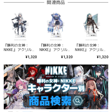
関連商品
『勝利の女神：
『勝利の女神：
『勝利の女神：
NIKKE』 アクリルス
NIKKE』 アクリルス
NIKKE』 アクリルス
タンド ジュリア
タンド アルカナ：フ
タンド プリバティ -
¥1,320
¥1,320
¥1,320
ォーチュンメイト
シャープレッスン