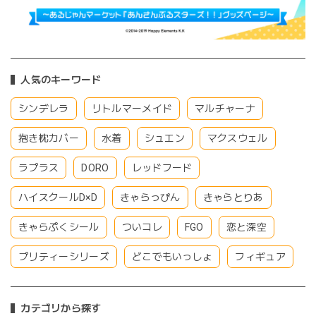
人気のキーワード
シンデレラ
リトルマーメイド
マルチャーナ
抱き枕カバー
水着
シュエン
マクスウェル
ラプラス
DORO
レッドフード
ハイスクールD×D
きゃらっぴん
きゃらとりあ
きゃらぷくシール
ついコレ
FGO
恋と深空
プリティーシリーズ
どこでもいっしょ
フィギュア
カテゴリから探す