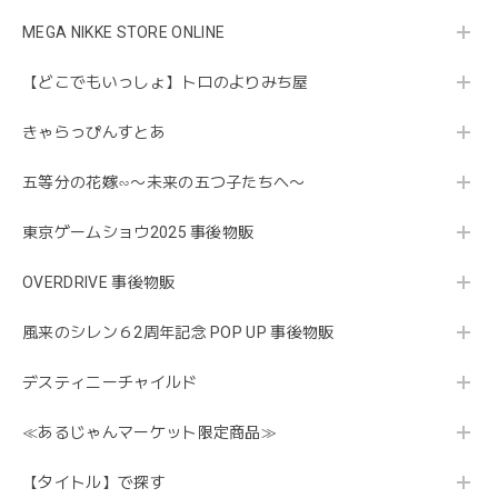
MEGA NIKKE STORE ONLINE
【どこでもいっしょ】トロのよりみち屋
きゃらっぴんすとあ
五等分の花嫁∽〜未来の五つ子たちへ〜
東京ゲームショウ2025 事後物販
OVERDRIVE 事後物販
風来のシレン６2周年記念 POP UP 事後物販
デスティニーチャイルド
≪あるじゃんマーケット限定商品≫
【タイトル】で探す