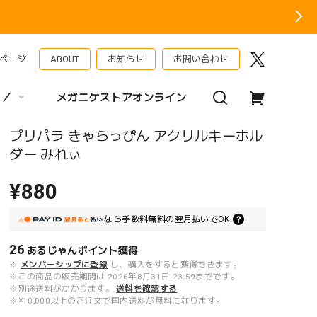
ページ
ABOUT
お知らせ
お問い合わせ
 ／
メガニケストアオンライン
プリパラ きゃらっぴん アクリルキーホル
ダー みれぃ
¥880
なら
手数料無料の
翌月払いでOK
26
あるじゃんポイント
獲得
※
メンバーシップに登録
し、購入をすると獲得できます。
※この商品の販売期間は 2026年8月31日 23:59までです。
※別途送料がかかります。
送料を確認する
※¥10,000以上のご注文で国内送料が無料になります。