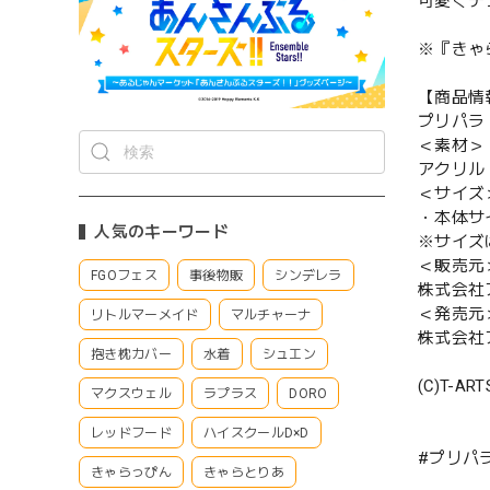
可愛くデ
※『きゃ
【商品情
プリパラ
＜素材＞
アクリル
＜サイズ
・本体サイ
人気のキーワード
※サイズ
＜販売元
FGOフェス
事後物販
シンデレラ
株式会社
＜発売元
リトルマーメイド
マルチャーナ
株式会社
抱き枕カバー
水着
シュエン
(C)T-AR
マクスウェル
ラプラス
DORO
レッドフード
ハイスクールD×D
#プリパ
きゃらっぴん
きゃらとりあ