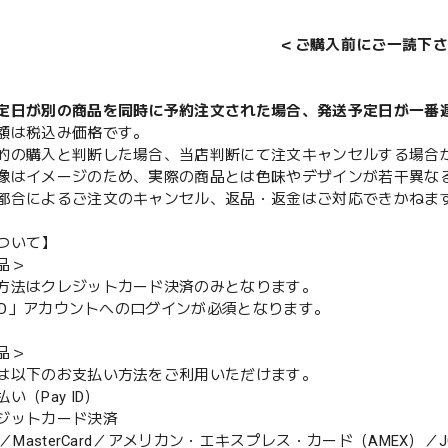
＜ご購入前にご一読下さ
定日が別の商品を同時に予約注文された場合、発送予定日が一番
額は税込み価格です。
的の購入と判断した場合、当店判断にて注文キャンセルする場合
像はイメージのため、実際の商品とは色味やデザインが若干異な
都合によるご注文のキャンセル、返品・返金はご対応できかねま
ついて】
品＞
方法はクレジットカード決済のみとなります。
y ID」アカウントへのログインが必須となります。
品＞
は以下のお支払い方法をご利用いただけます。
（Pay ID）
ジットカード決済
MasterCard／アメリカン・エキスプレス・カード（AMEX）／J