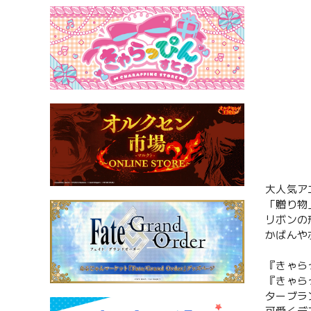
大人気ア
「贈り物
リボンの
かばんや
『きゃら
『きゃら
ターブラ