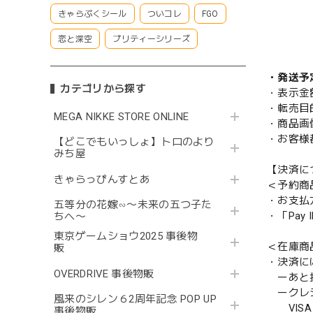
きゃらぷくシール
ついコレ
FGO
恋と深空
プリティーシリーズ
・発送予
カテゴリから探す
・表示金
・転売目
MEGA NIKKE STORE ONLINE
・商品画
・お客様
【どこでもいっしょ】トロのより
みち屋
【決済に
きゃらっぴんすとあ
＜予約商
・お支払
五等分の花嫁∽〜未来の五つ子た
・「Pa
ちへ〜
東京ゲームショウ2025 事後物
＜在庫商
販
・決済に
OVERDRIVE 事後物販
ーあと払い
ークレ
風来のシレン６2周年記念 POP UP
VISA／
事後物販