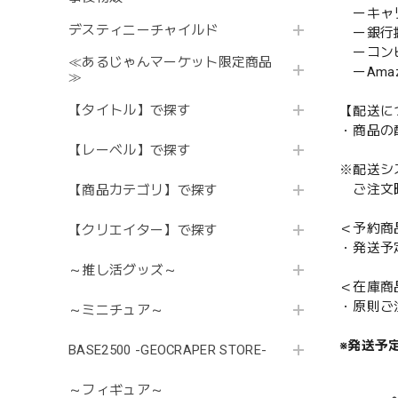
ーキャ
デスティニーチャイルド
ー銀行
ーコンビニ
≪あるじゃんマーケット限定商品
ーAmazo
≫
【タイトル】で探す
【配送に
・商品の
【レーベル】で探す
※配送シ
ご注文時
【商品カテゴリ】で探す
＜予約商
【クリエイター】で探す
・発送予
～推し活グッズ～
＜在庫商
・原則ご
～ミニチュア～
※発送予
BASE2500 -GEOCRAPER STORE-
～フィギュア～