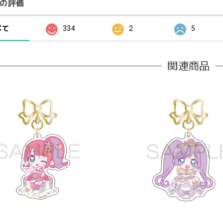
の評価
べて
334
2
5
関連商品