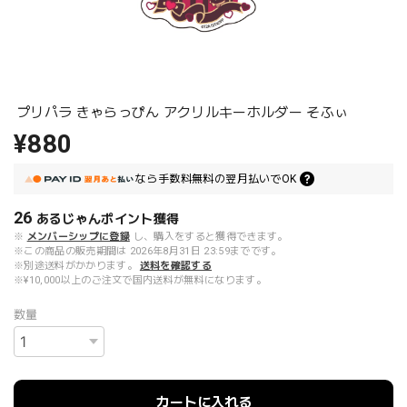
プリパラ きゃらっぴん アクリルキーホルダー そふぃ
¥880
なら
手数料無料の
翌月払いでOK
26
あるじゃんポイント
獲得
※
メンバーシップに登録
し、購入をすると獲得できます。
※この商品の販売期間は 2026年8月31日 23:59までです。
※別途送料がかかります。
送料を確認する
※¥10,000以上のご注文で国内送料が無料になります。
数量
カートに入れる