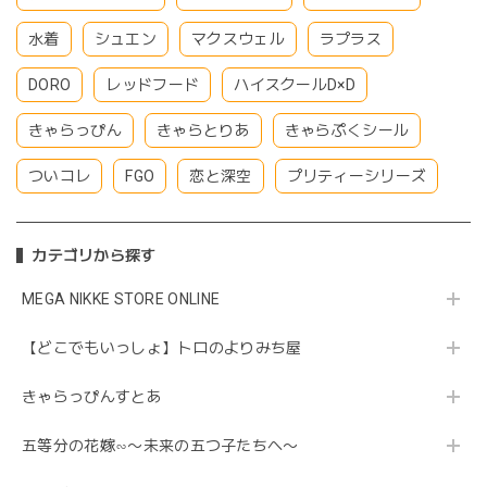
水着
シュエン
マクスウェル
ラプラス
DORO
レッドフード
ハイスクールD×D
きゃらっぴん
きゃらとりあ
きゃらぷくシール
ついコレ
FGO
恋と深空
プリティーシリーズ
カテゴリから探す
MEGA NIKKE STORE ONLINE
【どこでもいっしょ】トロのよりみち屋
きゃらっぴんすとあ
五等分の花嫁∽〜未来の五つ子たちへ〜