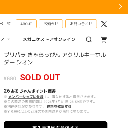
ページ
ABOUT
お知らせ
お問い合わせ
 ／
メガニケストアオンライン
プリパラ きゃらっぴん アクリルキーホル
ダー シオン
SOLD OUT
¥880
26
あるじゃんポイント
獲得
※
メンバーシップに登録
し、購入をすると獲得できます。
※この商品の販売期間は 2026年8月31日 23:59までです。
※別途送料がかかります。
送料を確認する
※¥10,000以上のご注文で国内送料が無料になります。