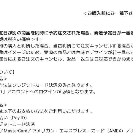
＜ご購入前にご一読下さ
定日が別の商品を同時に予約注文された場合、発送予定日が一番
額は税込み価格です。
的の購入と判断した場合、当店判断にて注文キャンセルする場合
像はイメージのため、実際の商品とは色味やデザインが若干異な
都合によるご注文のキャンセル、返品・返金はご対応できかねま
ついて】
品＞
方法はクレジットカード決済のみとなります。
y ID」アカウントへのログインが必須となります。
品＞
は以下のお支払い方法をご利用いただけます。
（Pay ID）
ジットカード決済
MasterCard／アメリカン・エキスプレス・カード（AMEX）／J