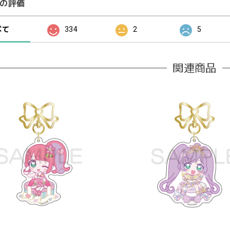
の評価
べて
334
2
5
関連商品