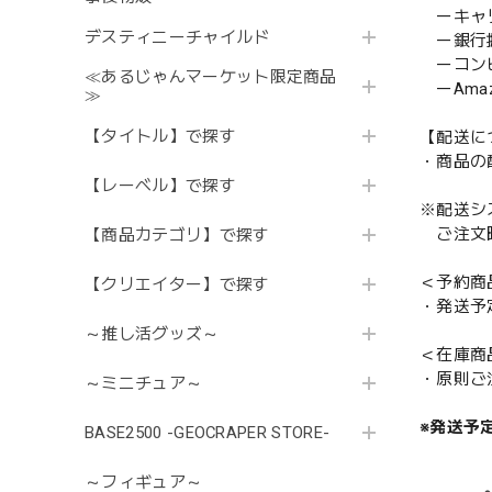
ーキャ
デスティニーチャイルド
ー銀行
ーコンビニ
≪あるじゃんマーケット限定商品
ーAmazo
≫
【タイトル】で探す
【配送に
・商品の
【レーベル】で探す
※配送シ
ご注文時
【商品カテゴリ】で探す
＜予約商
【クリエイター】で探す
・発送予
～推し活グッズ～
＜在庫商
・原則ご
～ミニチュア～
※発送予
BASE2500 -GEOCRAPER STORE-
～フィギュア～