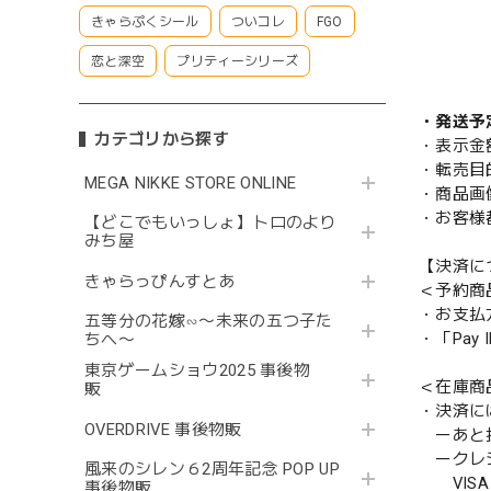
きゃらぷくシール
ついコレ
FGO
恋と深空
プリティーシリーズ
・発送予
カテゴリから探す
・表示金
・転売目
MEGA NIKKE STORE ONLINE
・商品画
・お客様
【どこでもいっしょ】トロのより
みち屋
【決済に
きゃらっぴんすとあ
＜予約商
・お支払
五等分の花嫁∽〜未来の五つ子た
・「Pa
ちへ〜
東京ゲームショウ2025 事後物
＜在庫商
販
・決済に
OVERDRIVE 事後物販
ーあと払い
ークレ
風来のシレン６2周年記念 POP UP
VISA／
事後物販