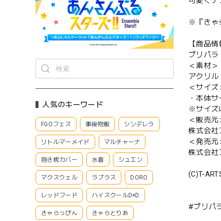
可愛くデ
※『きゃ
【商品情
プリパラ
＜素材＞
アクリル
＜サイズ
・本体サイ
人気のキーワード
※サイズ
＜販売元
FGOフェス
事後物販
シンデレラ
株式会社
＜発売元
リトルマーメイド
マルチャーナ
株式会社
抱き枕カバー
水着
シュエン
(C)T-AR
マクスウェル
ラプラス
DORO
レッドフード
ハイスクールD×D
#プリパ
きゃらっぴん
きゃらとりあ