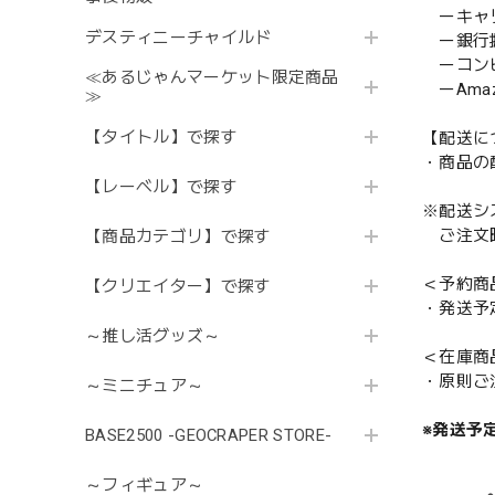
ーキャ
デスティニーチャイルド
ー銀行
ーコンビニ
≪あるじゃんマーケット限定商品
ーAmazo
≫
【タイトル】で探す
【配送に
・商品の
【レーベル】で探す
※配送シ
ご注文時
【商品カテゴリ】で探す
＜予約商
【クリエイター】で探す
・発送予
～推し活グッズ～
＜在庫商
・原則ご
～ミニチュア～
※発送予
BASE2500 -GEOCRAPER STORE-
～フィギュア～