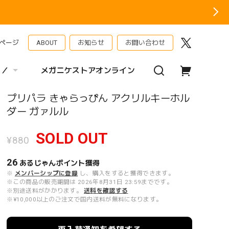
ページ
ABOUT
お知らせ
お問い合わせ
 ／
メガニケストアオンライン
プリパラ きゃらっぴん アクリルキーホル
ダー ガァルル
SOLD OUT
¥880
26
あるじゃんポイント
獲得
※
メンバーシップに登録
し、購入をすると獲得できます。
※この商品の販売期間は 2026年8月31日 23:59までです。
※別途送料がかかります。
送料を確認する
※¥10,000以上のご注文で国内送料が無料になります。