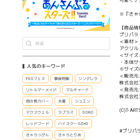
可愛くデ
※『きゃ
【商品情
プリパラ
＜素材＞
アクリル
＜サイズ
・本体サイ
人気のキーワード
※サイズ
＜販売元
FGOフェス
事後物販
シンデレラ
株式会社
＜発売元
リトルマーメイド
マルチャーナ
株式会社
抱き枕カバー
水着
シュエン
(C)T-AR
マクスウェル
ラプラス
DORO
レッドフード
ハイスクールD×D
#プリパ
きゃらっぴん
きゃらとりあ