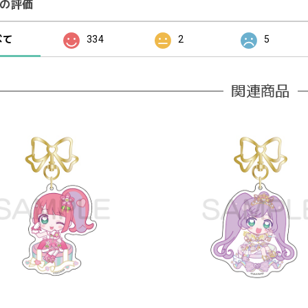
の評価
べて
334
2
5
関連商品