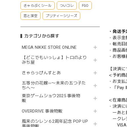
きゃらぷくシール
ついコレ
FGO
恋と深空
プリティーシリーズ
・発送予
カテゴリから探す
・表示金
・転売目
MEGA NIKKE STORE ONLINE
・商品画
・お客様
【どこでもいっしょ】トロのより
みち屋
【決済に
きゃらっぴんすとあ
＜予約商
・お支払
五等分の花嫁∽〜未来の五つ子た
・「Pa
ちへ〜
東京ゲームショウ2025 事後物
＜在庫商
販
・決済に
OVERDRIVE 事後物販
ーあと払い
ークレ
風来のシレン６2周年記念 POP UP
VISA／
事後物販