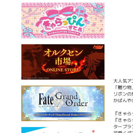
大人気ア
「贈り物
リボンの
かばんや
『きゃら
『きゃら
ターブラ