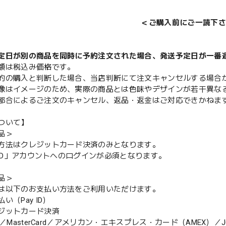
＜ご購入前にご一読下さ
定日が別の商品を同時に予約注文された場合、発送予定日が一番
額は税込み価格です。
的の購入と判断した場合、当店判断にて注文キャンセルする場合
像はイメージのため、実際の商品とは色味やデザインが若干異な
都合によるご注文のキャンセル、返品・返金はご対応できかねま
ついて】
品＞
方法はクレジットカード決済のみとなります。
y ID」アカウントへのログインが必須となります。
品＞
は以下のお支払い方法をご利用いただけます。
（Pay ID）
ジットカード決済
MasterCard／アメリカン・エキスプレス・カード（AMEX）／J