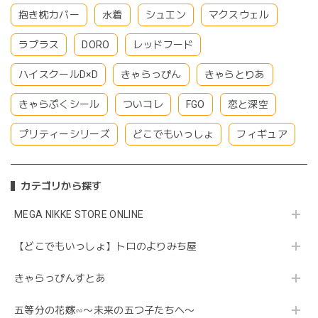
抱き枕カバー
水着
シュエン
マクスウェル
ラプラス
DORO
レッドフード
ハイスクールD×D
きゃらっぴん
きゃらとりあ
きゃらぷくシール
ついコレ
FGO
恋と深空
プリティーシリーズ
どこでもいっしょ
フィギュア
カテゴリから探す
MEGA NIKKE STORE ONLINE
【どこでもいっしょ】トロのよりみち屋
きゃらっぴんすとあ
五等分の花嫁∽〜未来の五つ子たちへ〜