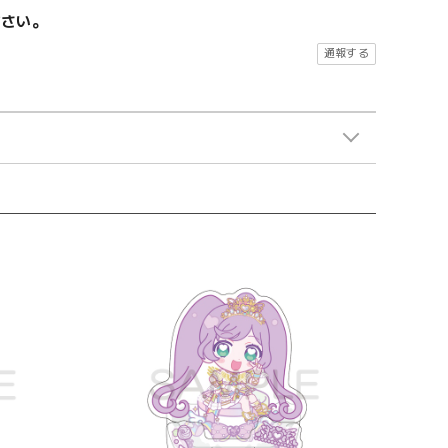
ださい。
通報する