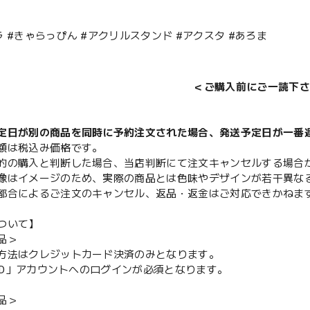
ラ #きゃらっぴん #アクリルスタンド #アクスタ #あろま
＜ご購入前にご一読下さ
定日が別の商品を同時に予約注文された場合、発送予定日が一番
額は税込み価格です。
的の購入と判断した場合、当店判断にて注文キャンセルする場合
像はイメージのため、実際の商品とは色味やデザインが若干異な
都合によるご注文のキャンセル、返品・返金はご対応できかねま
ついて】
品＞
方法はクレジットカード決済のみとなります。
y ID」アカウントへのログインが必須となります。
品＞