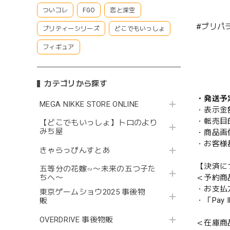
ついコレ
FGO
恋と深空
#プリパ
プリティーシリーズ
どこでもいっしょ
フィギュア
カテゴリから探す
・発送予
MEGA NIKKE STORE ONLINE
・表示金
・転売目
【どこでもいっしょ】トロのより
みち屋
・商品画
・お客様
きゃらっぴんすとあ
【決済に
五等分の花嫁∽〜未来の五つ子た
＜予約商
ちへ〜
・お支払
東京ゲームショウ2025 事後物
・「Pa
販
OVERDRIVE 事後物販
＜在庫商