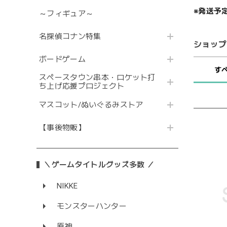
※発送予
～フィギュア～
名探偵コナン特集
ショップ
ボードゲーム
す
スペースタウン串本・ロケット打
ち上げ応援プロジェクト
マスコット/ぬいぐるみストア
【事後物販】
＼ゲームタイトルグッズ多数 ／
NIKKE
モンスターハンター
原神