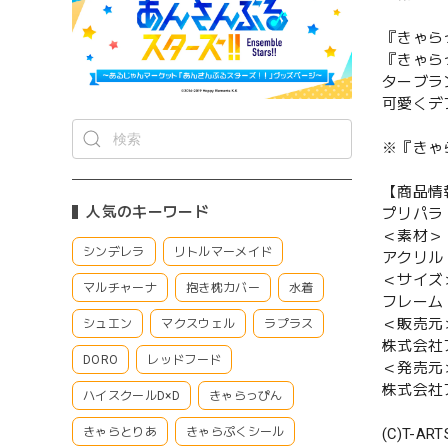
『きゃら
『きゃら
ターブラ
可愛くデ
※『きゃ
【商品情
人気のキーワード
プリパラ
＜素材＞
シンデレラ
リトルマーメイド
アクリル
＜サイズ
マルチャーナ
抱き枕カバー
水着
フレーム：約
＜販売元
シュエン
マクスウェル
ラプラス
株式会社
DORO
レッドフード
＜発売元
株式会社
ハイスクールD×D
きゃらっぴん
(C)T-AR
きゃらとりあ
きゃらぷくシール