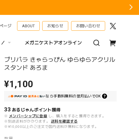
ページ
ABOUT
お知らせ
お問い合わせ
 ／
メガニケストアオンライン
プリパラ きゃらっぴん ゆらゆらアクリル
スタンド あろま
¥1,100
なら
手数料無料の
翌月払いでOK
33
あるじゃんポイント
獲得
※
メンバーシップに登録
し、購入をすると獲得できます。
※別途送料がかかります。
送料を確認する
※¥10,000以上のご注文で国内送料が無料になります。
数量