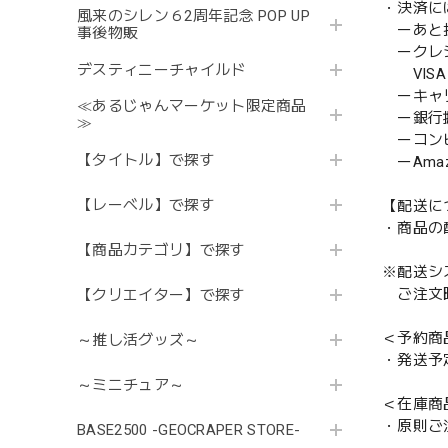
・決済に
風来のシレン６2周年記念 POP UP
ーあと払い
事後物販
ークレ
デスティニーチャイルド
VISA／
ーキャ
≪あるじゃんマーケット限定商品
ー銀行
≫
ーコンビニ
【タイトル】で探す
ーAmazo
【レーベル】で探す
【配送に
・商品の
【商品カテゴリ】で探す
※配送シ
ご注文時
【クリエイター】で探す
＜予約商
～推し活グッズ～
・発送予
～ミニチュア～
＜在庫商
・原則ご
BASE2500 -GEOCRAPER STORE-