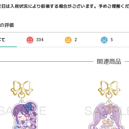
定日は入荷状況により前後する場合がございます。予めご理解く
の評価
べて
334
2
5
関連商品