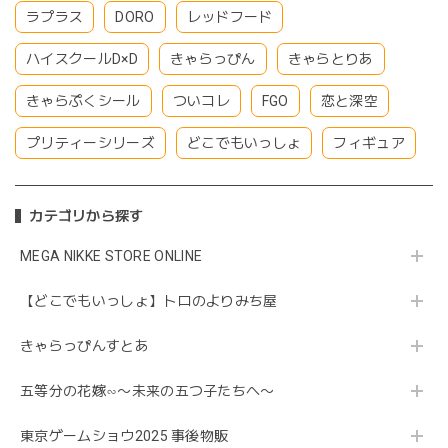
ラプラス
DORO
レッドフード
ハイスクールD×D
きゃらっぴん
きゃらとりあ
きゃらぷくシール
ついコレ
FGO
恋と深空
プリティーシリーズ
どこでもいっしょ
フィギュア
カテゴリから探す
MEGA NIKKE STORE ONLINE
【どこでもいっしょ】トロのよりみち屋
きゃらっぴんすとあ
五等分の花嫁∽〜未来の五つ子たちへ〜
東京ゲームショウ2025 事後物販