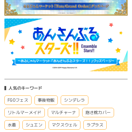
人気のキーワード
FGOフェス
事後物販
シンデレラ
リトルマーメイド
マルチャーナ
抱き枕カバー
水着
シュエン
マクスウェル
ラプラス