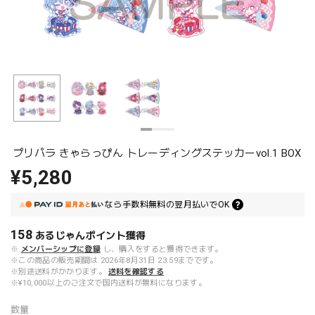
プリパラ きゃらっぴん トレーディングステッカーvol.1 BOX
¥5,280
なら
手数料無料の
翌月払いでOK
158
あるじゃんポイント
獲得
※
メンバーシップに登録
し、購入をすると獲得できます。
※この商品の販売期間は 2026年8月31日 23:59までです。
※別途送料がかかります。
送料を確認する
※¥10,000以上のご注文で国内送料が無料になります。
数量