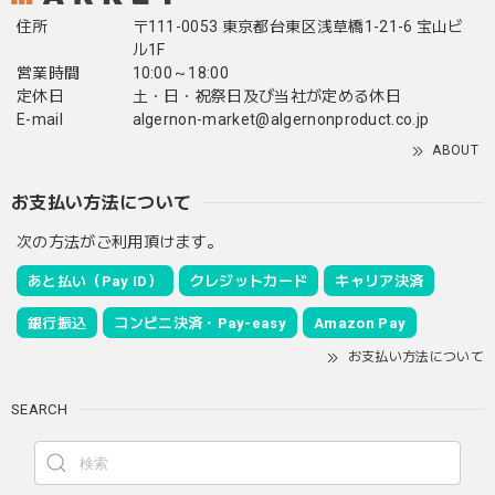
住所
〒111-0053 東京都台東区浅草橋1-21-6 宝山ビ
ル1F
営業時間
10:00～18:00
定休日
土・日・祝祭日及び当社が定める休日
E-mail
algernon-market@algernonproduct.co.jp
ABOUT
お支払い方法について
次の方法がご利用頂けます。
あと払い（Pay ID）
クレジットカード
キャリア決済
銀行振込
コンビニ決済・Pay-easy
Amazon Pay
お支払い方法について
SEARCH