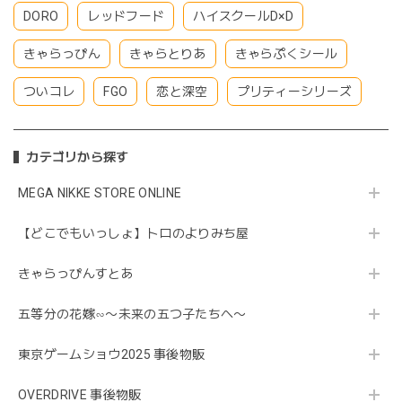
DORO
レッドフード
ハイスクールD×D
きゃらっぴん
きゃらとりあ
きゃらぷくシール
ついコレ
FGO
恋と深空
プリティーシリーズ
カテゴリから探す
MEGA NIKKE STORE ONLINE
【どこでもいっしょ】トロのよりみち屋
きゃらっぴんすとあ
五等分の花嫁∽〜未来の五つ子たちへ〜
東京ゲームショウ2025 事後物販
OVERDRIVE 事後物販