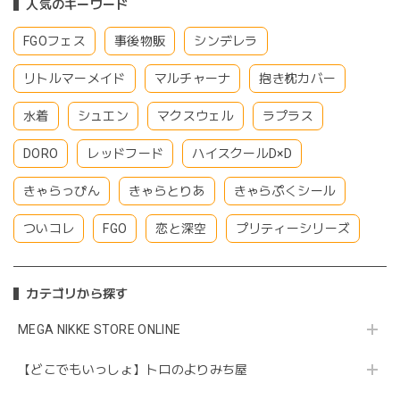
人気のキーワード
FGOフェス
事後物販
シンデレラ
リトルマーメイド
マルチャーナ
抱き枕カバー
水着
シュエン
マクスウェル
ラプラス
DORO
レッドフード
ハイスクールD×D
きゃらっぴん
きゃらとりあ
きゃらぷくシール
ついコレ
FGO
恋と深空
プリティーシリーズ
カテゴリから探す
MEGA NIKKE STORE ONLINE
【どこでもいっしょ】トロのよりみち屋