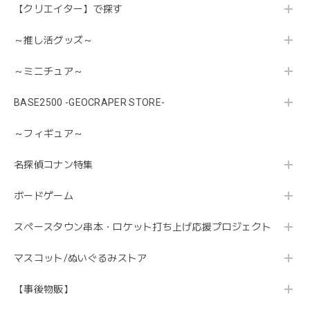
【クリエイター】で探す
～推し活グッズ～
～ミニチュア～
BASE2500 -GEOCRAPER STORE-
～フィギュア～
名探偵コナン特集
ボードゲーム
スペースタウン串本・ロケット打ち上げ応援プロジェクト
マスコット/ぬいぐるみストア
【事後物販】