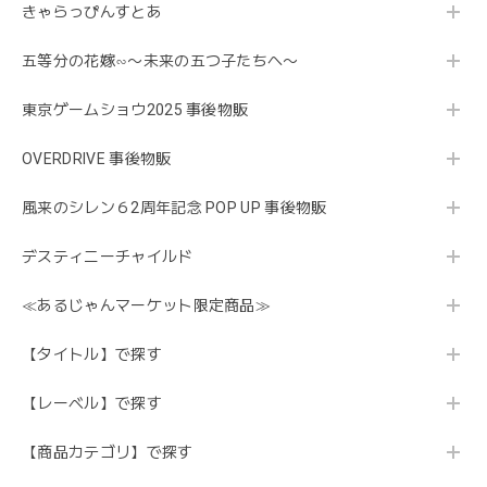
きゃらっぴんすとあ
五等分の花嫁∽〜未来の五つ子たちへ〜
東京ゲームショウ2025 事後物販
OVERDRIVE 事後物販
風来のシレン６2周年記念 POP UP 事後物販
デスティニーチャイルド
≪あるじゃんマーケット限定商品≫
【タイトル】で探す
【レーベル】で探す
【商品カテゴリ】で探す