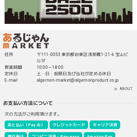
住所
〒111-0053 東京都台東区浅草橋1-21-6 宝山ビ
ル1F
営業時間
10:00～18:00
定休日
土・日・祝祭日及び当社が定める休日
E-mail
algernon-market@algernonproduct.co.jp
ABOUT
お支払い方法について
次の方法がご利用頂けます。
あと払い（Pay ID）
クレジットカード
キャリア決済
銀行振込
コンビニ決済・Pay-easy
Amazon Pay