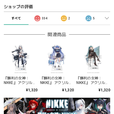
ショップの評価
すべて
334
2
5
関連商品
『勝利の女神：
『勝利の女神：
『勝利の女神：
NIKKE』 アクリルス
NIKKE』 アクリルス
NIKKE』 アクリルス
タンド ジュリア
タンド アルカナ：フ
タンド プリバティ -
¥1,320
¥1,320
¥1,320
ォーチュンメイト
シャープレッスン