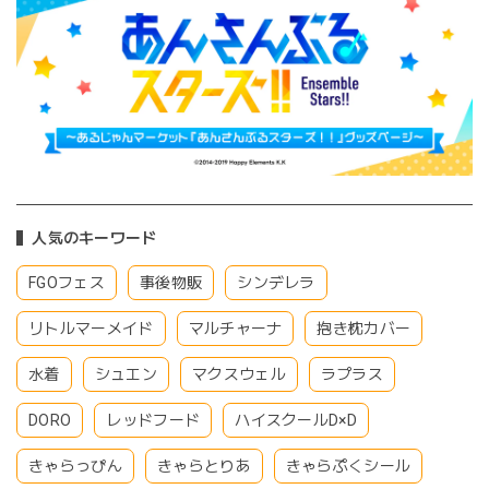
人気のキーワード
FGOフェス
事後物販
シンデレラ
リトルマーメイド
マルチャーナ
抱き枕カバー
水着
シュエン
マクスウェル
ラプラス
DORO
レッドフード
ハイスクールD×D
きゃらっぴん
きゃらとりあ
きゃらぷくシール