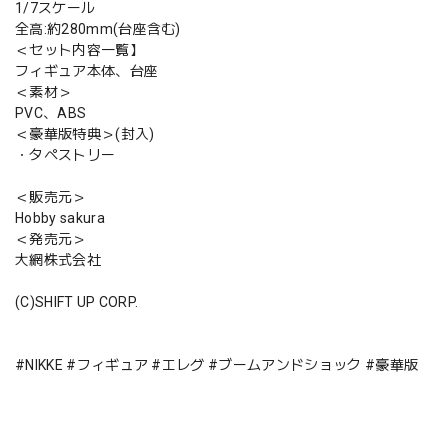
1/7スケール
全高:約280mm(台座含む)
＜セット内容一覧】
フィギュア本体、台座
＜素材＞
PVC、ABS
＜豪華版特典＞(封入)
・タペストリー
＜販売元＞
Hobby sakura
＜発売元＞
大網株式会社
(C)SHIFT UP CORP.
#NIKKE #フィギュア #エレグ #ブームアンドショック #豪華版