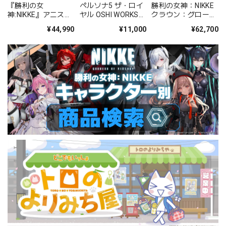
『勝利の女
ペルソナ5 ザ・ロイ
勝利の女神：NIKKE
神:NIKKE』アニス：
ヤル OSHI WORKS
クラウン：グローリ
スパークリングサマ
クロウ PVC塗装済み
アスフラワー 1/4完
¥44,990
¥11,000
¥62,700
ー 1/4 PVC塗装済み
完成品
成品フィギュア
完成品フィギュア