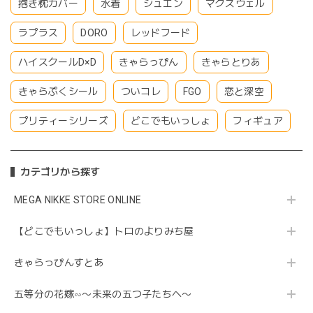
抱き枕カバー
水着
シュエン
マクスウェル
ラプラス
DORO
レッドフード
ハイスクールD×D
きゃらっぴん
きゃらとりあ
きゃらぷくシール
ついコレ
FGO
恋と深空
プリティーシリーズ
どこでもいっしょ
フィギュア
カテゴリから探す
MEGA NIKKE STORE ONLINE
【どこでもいっしょ】トロのよりみち屋
きゃらっぴんすとあ
五等分の花嫁∽〜未来の五つ子たちへ〜