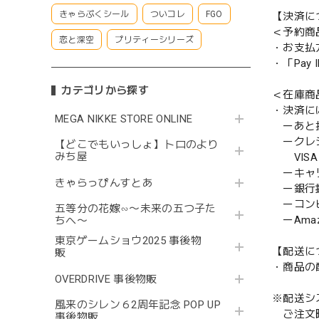
きゃらぷくシール
ついコレ
FGO
【決済に
＜予約商
恋と深空
プリティーシリーズ
・お支払
・「Pa
カテゴリから探す
＜在庫商
・決済に
MEGA NIKKE STORE ONLINE
ーあと払い
ークレ
【どこでもいっしょ】トロのより
みち屋
VISA／
ーキャ
きゃらっぴんすとあ
ー銀行
ーコンビニ
五等分の花嫁∽〜未来の五つ子た
ーAmazo
ちへ〜
東京ゲームショウ2025 事後物
【配送に
販
・商品の
OVERDRIVE 事後物販
※配送シ
風来のシレン６2周年記念 POP UP
ご注文時
事後物販