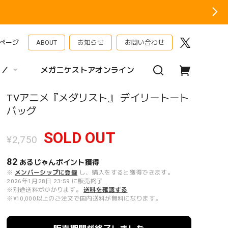
ページ
ABOUT
お知らせ
お問い合わせ
 ／
メガニケストアオンライン
TVアニメ『メダリスト』 デイリートート
バッグ
SOLD OUT
¥2,750
82
あるじゃんポイント
獲得
※
メンバーシップに登録
し、購入をすると獲得できます。
2026年1月28日 23:59 に販売終了
※別途送料がかかります。
送料を確認する
※¥10,000以上のご注文で国内送料が無料になります。