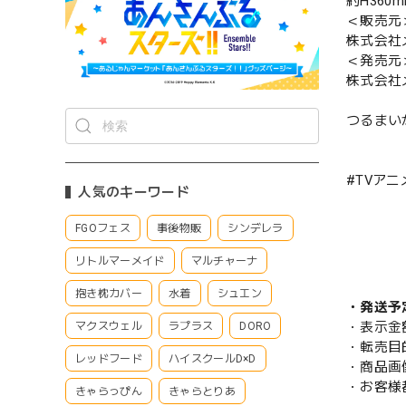
約H360
＜販売元
株式会社
＜発売元
株式会社
つるまい
#TVア
人気のキーワード
FGOフェス
事後物販
シンデレラ
リトルマーメイド
マルチャーナ
抱き枕カバー
水着
シュエン
・発送予
・表示金
マクスウェル
ラプラス
DORO
・転売目
レッドフード
ハイスクールD×D
・商品画
・お客様
きゃらっぴん
きゃらとりあ