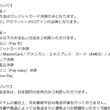
ついて】
品＞
方法はクレジットカード決済のみとなります。
y ID」アカウントへのログインが必須となります。
品＞
は以下のお支払い方法をご利用いただけます。
（Pay ID）
ジットカード決済
MasterCard／アメリカン・エキスプレス・カード（AMEX）／J
リア決済
振込決済
（Pay-easy）決済
n Pay
ついて】
配送先は、日本国内の住所のみご利用いただけます。
ステムの都合上、月末最終平日は発送作業を行っておりません。
期や商品によっては発送までに通常よりお時間をいただく可能