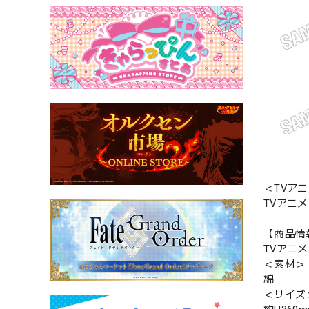
＜TVアニ
TVアニ
【商品情
TVアニ
＜素材＞
綿
＜サイズ