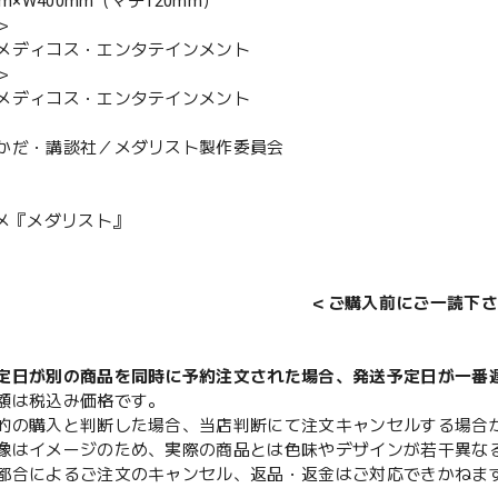
mm×W400mm（マチ120mm）
＞
メディコス・エンタテインメント
＞
メディコス・エンタテインメント
かだ・講談社／メダリスト製作委員会
ニメ『メダリスト』
＜ご購入前にご一読下さ
定日が別の商品を同時に予約注文された場合、発送予定日が一番
額は税込み価格です。
的の購入と判断した場合、当店判断にて注文キャンセルする場合
像はイメージのため、実際の商品とは色味やデザインが若干異な
都合によるご注文のキャンセル、返品・返金はご対応できかねま