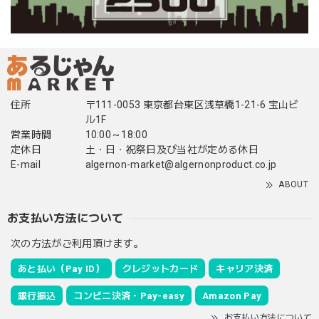
住所
〒111-0053 東京都台東区浅草橋1-21-6 宝山ビ
ル1F
営業時間
10:00～18:00
定休日
土・日・祝祭日及び当社が定める休日
E-mail
algernon-market@algernonproduct.co.jp
ABOUT
お支払い方法について
次の方法がご利用頂けます。
あと払い（Pay ID）
クレジットカード
キャリア決済
銀行振込
コンビニ決済・Pay-easy
Amazon Pay
お支払い方法について