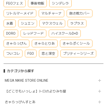
FGOフェス
事後物販
シンデレラ
リトルマーメイド
マルチャーナ
抱き枕カバー
水着
シュエン
マクスウェル
ラプラス
DORO
レッドフード
ハイスクールD×D
きゃらっぴん
きゃらとりあ
きゃらぷくシール
ついコレ
FGO
恋と深空
プリティーシリーズ
カテゴリから探す
MEGA NIKKE STORE ONLINE
【どこでもいっしょ】トロのよりみち屋
きゃらっぴんすとあ