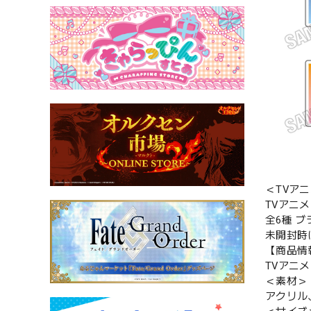
＜TVアニ
TVアニ
全6種 
未開封時
【商品情
TVアニ
＜素材＞
アクリル