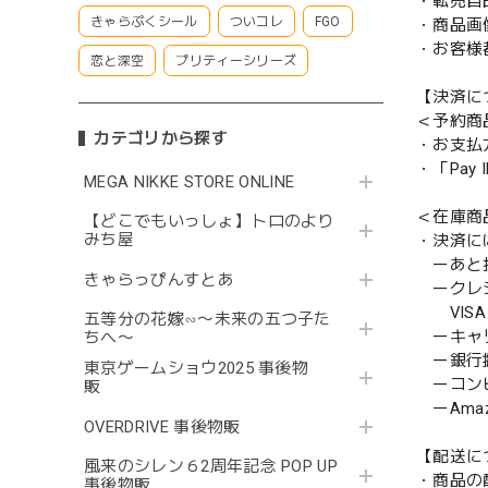
・転売目
きゃらぷくシール
ついコレ
FGO
・商品画
・お客様
恋と深空
プリティーシリーズ
【決済に
＜予約商
カテゴリから探す
・お支払
・「Pa
MEGA NIKKE STORE ONLINE
＜在庫商
【どこでもいっしょ】トロのより
みち屋
・決済に
ーあと払い
きゃらっぴんすとあ
ークレ
VISA／
五等分の花嫁∽〜未来の五つ子た
ーキャ
ちへ〜
ー銀行
東京ゲームショウ2025 事後物
ーコンビニ
販
ーAmazo
OVERDRIVE 事後物販
【配送に
風来のシレン６2周年記念 POP UP
・商品の
事後物販