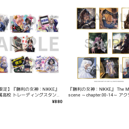
限定】『勝利の女神：NIKKE』
『勝利の女神：NIKKE』 The Me
.附属高校 トレーディングスタンド
scene ～chapter.00-14～
色紙 BOX 全8種
¥880