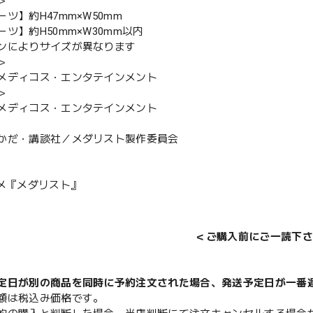
＞
ツ】約H47mm×W50mm
ツ】約H50mm×W30mm以内
ンによりサイズが異なります
＞
メディコス・エンタテインメント
＞
メディコス・エンタテインメント
かだ・講談社／メダリスト製作委員会
ニメ『メダリスト』
＜ご購入前にご一読下さ
定日が別の商品を同時に予約注文された場合、発送予定日が一番
額は税込み価格です。