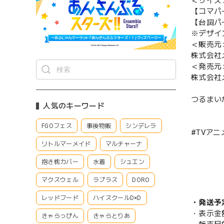
＜サイズ
【コマパー
【台詞パー
※デザイ
＜販売元
株式会社
＜発売元
株式会社
つるまい
人気のキーワード
FGOフェス
事後物販
シンデレラ
#TVア
リトルマーメイド
マルチャーナ
抱き枕カバー
水着
シュエン
マクスウェル
ラプラス
DORO
レッドフード
ハイスクールD×D
・発送予
・表示金
きゃらっぴん
きゃらとりあ