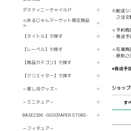
デスティニーチャイルド
※配送シ
ご注文時
≪あるじゃんマーケット限定商品
≫
＜予約商
【タイトル】で探す
・発送予
【レーベル】で探す
＜在庫商
・原則ご
【商品カテゴリ】で探す
※発送予
【クリエイター】で探す
ショップ
～推し活グッズ～
～ミニチュア～
す
BASE2500 -GEOCRAPER STORE-
～フィギュア～