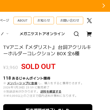
ページ
ABOUT
お知らせ
お問い合わせ
 ／
メガニケストアオンライン
TVアニメ『メダリスト』 台詞アクリルキ
ーホルダーコレクション BOX 全6種
SOLD OUT
¥3,960
118
あるじゃんポイント
獲得
※
メンバーシップに登録
し、購入をすると獲得できます。
2026年1月28日 23:59 に販売終了
※別途送料がかかります。
送料を確認する
※¥10,000以上のご注文で国内送料が無料になります。