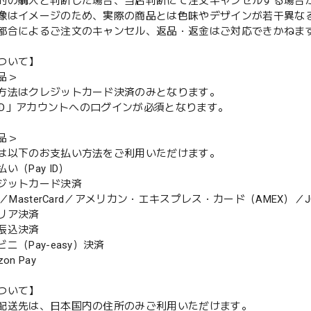
的の購入と判断した場合、当店判断にて注文キャンセルする場合
像はイメージのため、実際の商品とは色味やデザインが若干異な
都合によるご注文のキャンセル、返品・返金はご対応できかねま
ついて】
品＞
方法はクレジットカード決済のみとなります。
y ID」アカウントへのログインが必須となります。
品＞
は以下のお支払い方法をご利用いただけます。
（Pay ID）
ジットカード決済
MasterCard／アメリカン・エキスプレス・カード（AMEX）／J
リア決済
振込決済
（Pay-easy）決済
n Pay
ついて】
配送先は、日本国内の住所のみご利用いただけます。