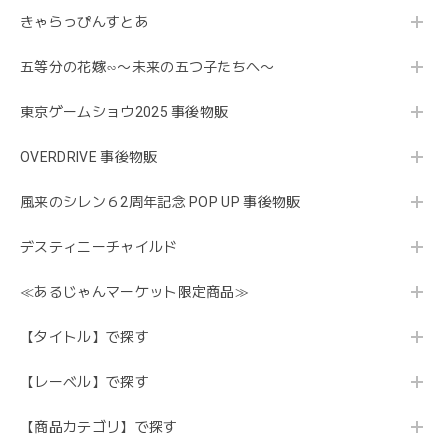
きゃらっぴんすとあ
五等分の花嫁∽〜未来の五つ子たちへ〜
東京ゲームショウ2025 事後物販
OVERDRIVE 事後物販
風来のシレン６2周年記念 POP UP 事後物販
デスティニーチャイルド
≪あるじゃんマーケット限定商品≫
【タイトル】で探す
【レーベル】で探す
【商品カテゴリ】で探す