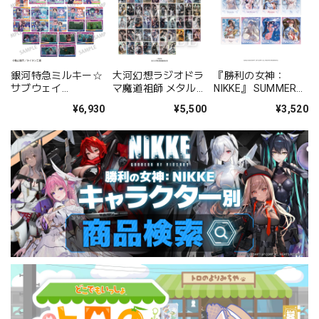
銀河特急ミルキー☆
大河幻想ラジオドラ
『勝利の女神：
サブウェイ
マ魔道祖師 メタルカ
NIKKE』 SUMMER
Picharm/描き起こ
ードコレクション
クリアカード コレク
¥6,930
¥5,500
¥3,520
し第2弾 14パックセ
BOX
ション BOX
ット