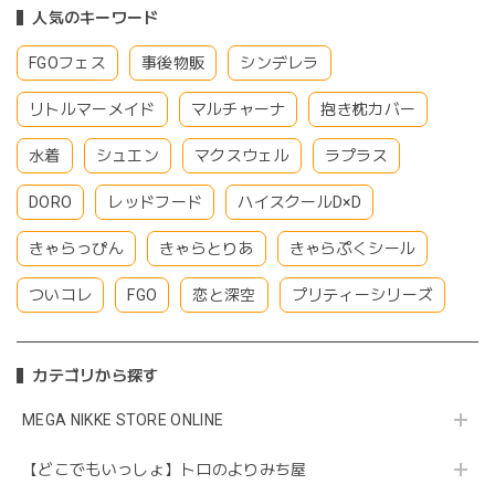
人気のキーワード
FGOフェス
事後物販
シンデレラ
リトルマーメイド
マルチャーナ
抱き枕カバー
水着
シュエン
マクスウェル
ラプラス
DORO
レッドフード
ハイスクールD×D
きゃらっぴん
きゃらとりあ
きゃらぷくシール
ついコレ
FGO
恋と深空
プリティーシリーズ
カテゴリから探す
MEGA NIKKE STORE ONLINE
【どこでもいっしょ】トロのよりみち屋