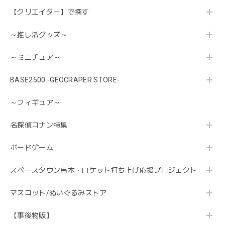
【クリエイター】で探す
～推し活グッズ～
～ミニチュア～
BASE2500 -GEOCRAPER STORE-
～フィギュア～
名探偵コナン特集
ボードゲーム
スペースタウン串本・ロケット打ち上げ応援プロジェクト
マスコット/ぬいぐるみストア
【事後物販】