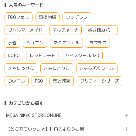
人気のキーワード
FGOフェス
事後物販
シンデレラ
リトルマーメイド
マルチャーナ
抱き枕カバー
水着
シュエン
マクスウェル
ラプラス
DORO
レッドフード
ハイスクールD×D
きゃらっぴん
きゃらとりあ
きゃらぷくシール
ついコレ
FGO
恋と深空
プリティーシリーズ
カテゴリから探す
MEGA NIKKE STORE ONLINE
【どこでもいっしょ】トロのよりみち屋