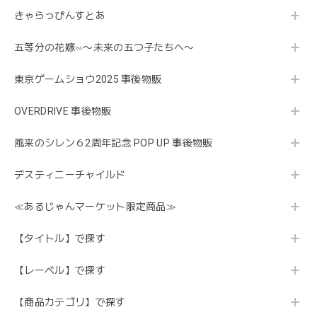
きゃらっぴんすとあ
五等分の花嫁∽〜未来の五つ子たちへ〜
東京ゲームショウ2025 事後物販
OVERDRIVE 事後物販
風来のシレン６2周年記念 POP UP 事後物販
デスティニーチャイルド
≪あるじゃんマーケット限定商品≫
【タイトル】で探す
【レーベル】で探す
【商品カテゴリ】で探す