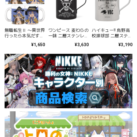
無職転生Ⅱ 〜異世界
ワンピース 麦わらの
ハイキュー!! 烏野高
行ったら本気だす〜
一味 二層ステンレス
校排球部 二層ステン
マグカップＢ［ロキ
マグカップ（塗装）
レスマグカップ
¥1,650
¥3,630
¥3,190
シー・ミグルディ
ア］【描き下ろし】