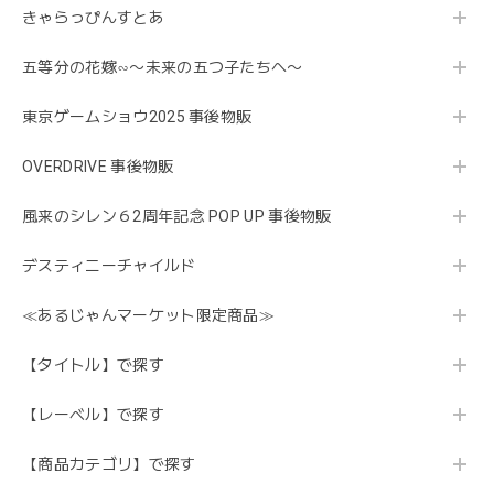
きゃらっぴんすとあ
五等分の花嫁∽〜未来の五つ子たちへ〜
東京ゲームショウ2025 事後物販
OVERDRIVE 事後物販
風来のシレン６2周年記念 POP UP 事後物販
デスティニーチャイルド
≪あるじゃんマーケット限定商品≫
【タイトル】で探す
【レーベル】で探す
【商品カテゴリ】で探す