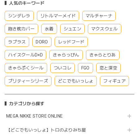
人気のキーワード
シンデレラ
リトルマーメイド
マルチャーナ
抱き枕カバー
水着
シュエン
マクスウェル
ラプラス
DORO
レッドフード
ハイスクールD×D
きゃらっぴん
きゃらとりあ
きゃらぷくシール
ついコレ
FGO
恋と深空
プリティーシリーズ
どこでもいっしょ
フィギュア
カテゴリから探す
MEGA NIKKE STORE ONLINE
【どこでもいっしょ】トロのよりみち屋